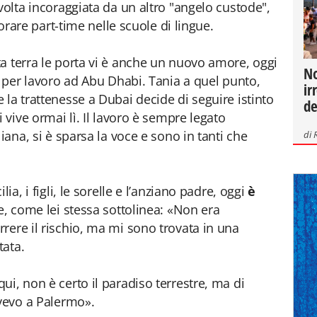
volta incoraggiata da un altro "angelo custode",
vorare part-time nelle scuole di lingue.
a terra le porta vi è anche un nuovo amore, oggi
No
a per lavoro ad Abu Dhabi. Tania a quel punto,
ir
la trattenesse a Dubai decide di seguire istinto
de
 vive ormai lì. Il lavoro è sempre legato
iana, si è sparsa la voce e sono in tanti che
di
ia, i figli, le sorelle e l’anziano padre, oggi
è
e, come lei stessa sottolinea: «Non era
rere il rischio, ma mi sono trovata in una
tata.
i, non è certo il paradiso terrestre, ma di
ivevo a Palermo».