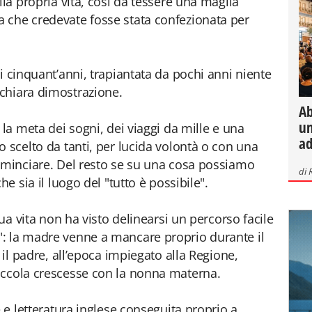
lla propria vita, così da tessere una maglia
 che credevate fosse stata confezionata per
i cinquant’anni, trapiantata da pochi anni niente
chiara dimostrazione.
Ab
un
 la meta dei sogni, dei viaggi da mille e una
ad
 scelto da tanti, per lucida volontà o con una
ominciare. Del resto se su una cosa possiamo
di
he sia il luogo del "tutto è possibile".
sua vita non ha visto delinearsi un percorso facile
: la madre venne a mancare proprio durante il
 il padre, all’epoca impiegato alla Regione,
iccola crescesse con la nonna materna.
e e letteratura inglese conseguita proprio a