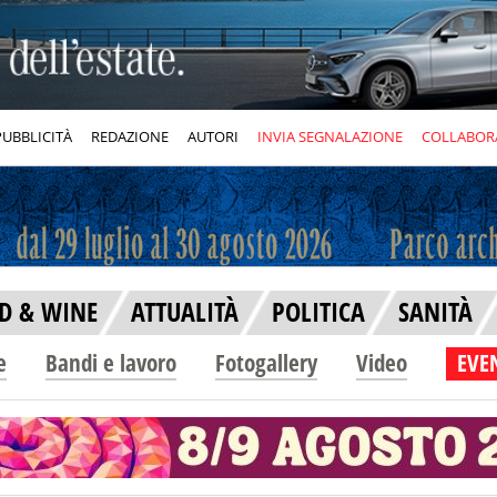
PUBBLICITÀ
REDAZIONE
AUTORI
INVIA SEGNALAZIONE
COLLABOR
D & WINE
ATTUALITÀ
POLITICA
SANITÀ
e
Bandi e lavoro
Fotogallery
Video
EVEN