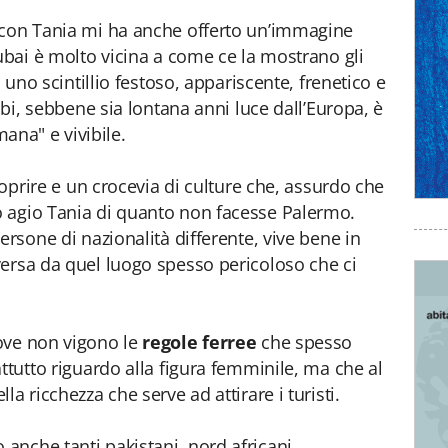
 con Tania mi ha anche offerto un’immagine
Dubai è molto vicina a come ce la mostrano gli
o uno scintillio festoso, appariscente, frenetico e
abi, sebbene sia lontana anni luce dall’Europa, è
na" e vivibile.
scoprire e un crocevia di culture che, assurdo che
 agio Tania di quanto non facesse Palermo.
ersone di nazionalità differente, vive bene in
ersa da quel luogo spesso pericoloso che ci
ove non vigono le
regole ferree
che spesso
ttutto riguardo alla figura femminile, ma che al
a ricchezza che serve ad attirare i turisti.
nche tanti pakistani, nord africani,