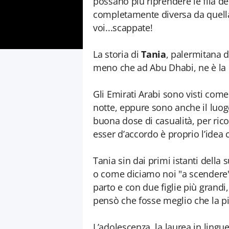
possano più riprendere le fila de
completamente diversa da quella
voi...scappate!
La storia di
Tania
, palermitana d
meno che ad Abu Dhabi, ne è la 
Gli Emirati Arabi sono visti come
notte, eppure sono anche il luogo
buona dose di casualità, per ric
esser d’accordo è proprio l’idea c
Tania sin dai primi istanti della 
o come diciamo noi "a scendere"
parto e con due figlie più grandi,
pensò che fosse meglio che la p
L’adolescenza, la laurea in lingu