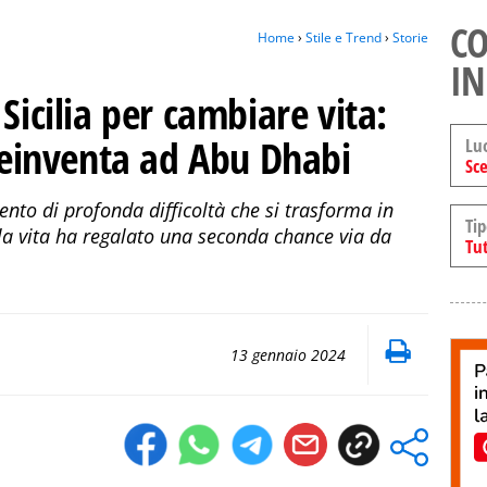
CO
Home
›
Stile e Trend
›
Storie
IN
Sicilia per cambiare vita:
 reinventa ad Abu Dhabi
Lu
Sce
ento di profonda difficoltà che si trasforma in
Tip
la vita ha regalato una seconda chance via da
Tut
13 gennaio 2024