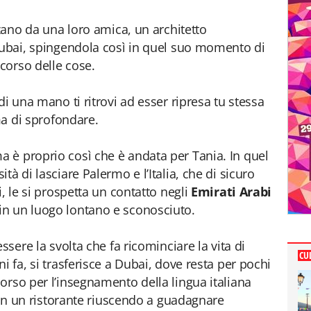
zzano da una loro amica, un architetto
Dubai, spingendola così in quel suo momento di
 corso delle cose.
di una mano ti ritrovi ad esser ripresa tu stessa
ima di sprofondare.
 è proprio così che è andata per Tania. In quel
à di lasciare Palermo e l’Italia, che di sicuro
i, le si prospetta un contatto negli
Emirati Arabi
n un luogo lontano e sconosciuto.
ssere la svolta che fa ricominciare la vita di
CU
i fa, si trasferisce a Dubai, dove resta per pochi
orso per l’insegnamento della lingua italiana
’ in un ristorante riuscendo a guadagnare