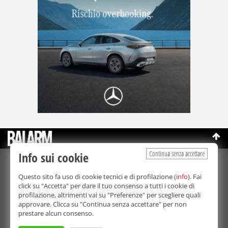
Continua senza accettare
Info sui cookie
©Copyright 2003-2026
Bmedia Srl
- P.IVA 07064240828
Questo sito fa uso di cookie tecnici e di profilazione (
info
). Fai
La riproduzione totale o parziale di tutti i contenuti, in qualunque
click su "Accetta" per dare il tuo consenso a tutti i cookie di
forma, su qualsiasi supporto è proibita.
profilazione, altrimenti vai su "Preferenze" per scegliere quali
Balarm.it è una testata giornalistica registrata. Autorizzazione del
approvare. Clicca su "Continua senza accettare" per non
Tribunale di Palermo n° 32 del 21/10/2003
prestare alcun consenso.
Direttore responsabile:
Fabio Ricotta
Privacy e Cookie Policy