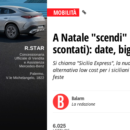
MOBILITÀ
A Natale "scendi" i
scontati): date, big
Si chiama "Sicilia Express", la nu
alternativa low cost per i sicilian
feste
Balarm
La redazione
6.025