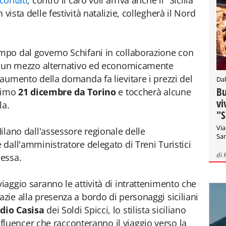
scontati
, contro il caro voli arriva anche il "Sicilia
n vista delle festività natalizie, collegherà il Nord
ampo dal governo Schifani in collaborazione con
ire un mezzo alternativo ed economicamente
l'aumento della domanda fa lievitare i prezzi del
Dal
Bu
ssimo
21 dicembre da Torino
e toccherà alcune
vi
la.
"S
Via
Milano dall'assessore regionale delle
San
e dall'amministratore delegato di Treni Turistici
di
messa.
viaggio saranno le attività di intrattenimento che
azie alla presenza a bordo di personaggi siciliani
dio Casisa
dei Soldi Spicci, lo stilista siciliano
nfluencer che racconteranno il viaggio verso la