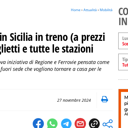
CO
Home
›
Attualità
›
Mobilità
IN
n Sicilia in treno (a prezzi
Lu
Sce
lietti e tutte le stazioni
Tip
ova iniziativa di Regione e Ferrovie pensata come
Tut
i fuori sede che vogliono tornare a casa per le
27 novembre 2024