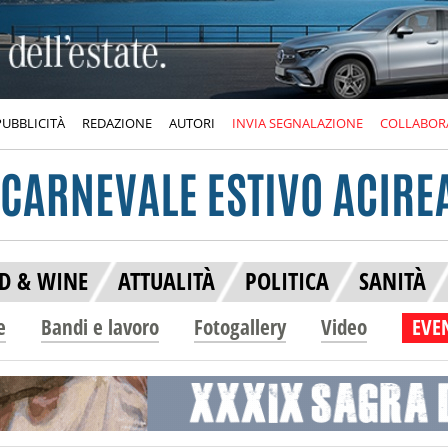
PUBBLICITÀ
REDAZIONE
AUTORI
INVIA SEGNALAZIONE
COLLABOR
D & WINE
ATTUALITÀ
POLITICA
SANITÀ
e
Bandi e lavoro
Fotogallery
Video
EVEN