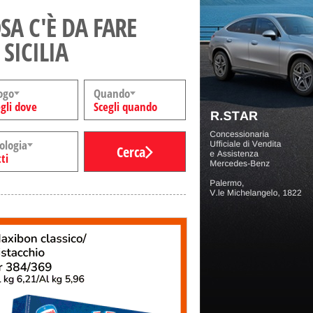
SA C'È DA FARE
 SICILIA
ogo
Quando
gli dove
Scegli quando
ologia
Cerca
ti