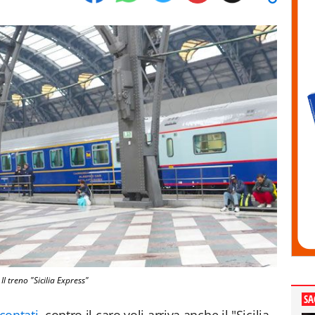
Il treno "Sicilia Express"
SA