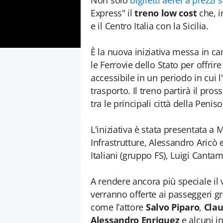
Non solo
biglietti aerei a prezzi 
Express" il
treno low cost
che, i
e il Centro Italia con la Sicilia.
È la nuova iniziativa messa in c
le Ferrovie dello Stato per offr
accessibile in un periodo in cui 
trasporto. Il treno partirà il pro
tra le principali città della Peniso
L'iniziativa è stata presentata a 
Infrastrutture, Alessandro Aricò 
Italiani (gruppo FS), Luigi Canta
A rendere ancora più speciale il 
verranno offerte ai passeggeri gr
come l’attore
Salvo Piparo
,
Clau
Alessandro Enriquez
e alcuni i