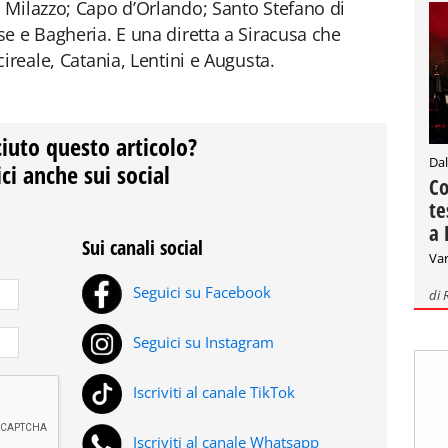
 Milazzo; Capo d’Orlando; Santo Stefano di
e e Bagheria. E una diretta a Siracusa che
ireale, Catania, Lentini e Augusta.
ciuto questo articolo?
Dal
ci anche sui social
Co
te
a 
Sui canali social
Var
Seguici su Facebook
di
Seguici su Instagram
Iscriviti al canale TikTok
Iscriviti al canale Whatsapp