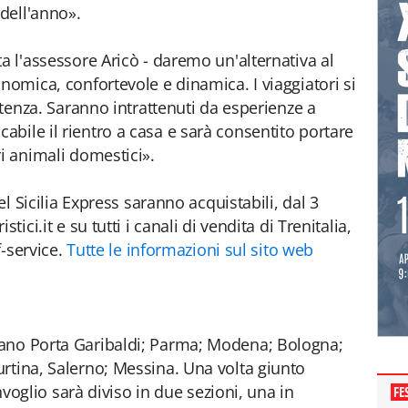
 dell'anno».
a l'assessore Aricò - daremo un'alternativa al
nomica, confortevole e dinamica. I viaggiatori si
artenza. Saranno intrattenuti da esperienze a
bile il rientro a casa e sarà consentito portare
ri animali domestici».
del Sicilia Express saranno acquistabili, dal 3
tici.it e su tutti i canali di vendita di Trenitalia,
f-service.
Tutte le informazioni sul sito web
ano Porta Garibaldi; Parma; Modena; Bologna;
rtina, Salerno; Messina. Una volta giunto
onvoglio sarà diviso in due sezioni, una in
FE