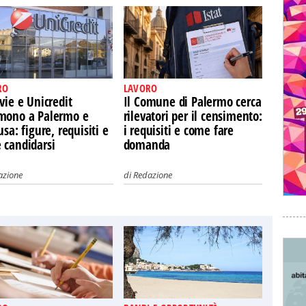
RO
LAVORO
vie e Unicredit
Il Comune di Palermo cerca
mono a Palermo e
rilevatori per il censimento:
usa: figure, requisiti e
i requisiti e come fare
 candidarsi
domanda
azione
di
Redazione