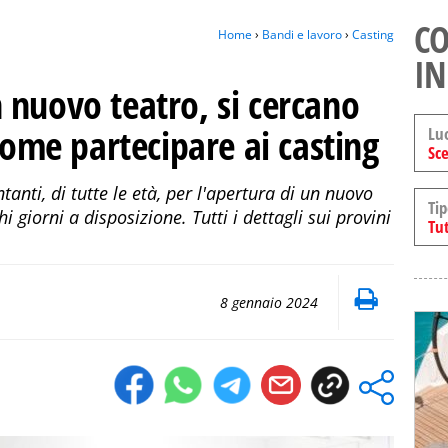
CO
Home
›
Bandi e lavoro
›
Casting
IN
 nuovo teatro, si cercano
 come partecipare ai casting
Lu
Sce
ntanti, di tutte le età, per l'apertura di un nuovo
Tip
 giorni a disposizione. Tutti i dettagli sui provini
Tut
8 gennaio 2024