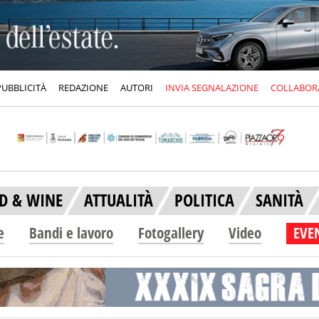
PUBBLICITÀ
REDAZIONE
AUTORI
INVIA SEGNALAZIONE
COLLABOR
D & WINE
ATTUALITÀ
POLITICA
SANITÀ
e
Bandi e lavoro
Fotogallery
Video
EVEN