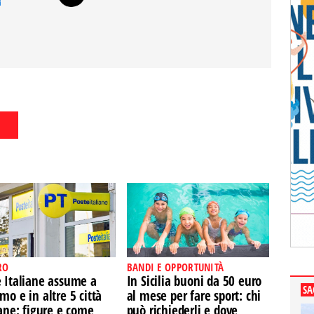
i
RO
BANDI E OPPORTUNITÀ
e Italiane assume a
In Sicilia buoni da 50 euro
SA
mo e in altre 5 città
al mese per fare sport: chi
iane: figure e come
può richiederli e dove