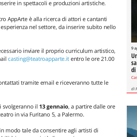
nserire in spettacoli e produzioni artistiche.
ro AppArte è alla ricerca di attori e cantanti
esperienza nel settore, da inserire subito nello
9 a
cessario inviare il proprio curriculum artistico,
Un
mail
casting@teatroapparte.it
entro le ore 21.00
sa
di
Ca
ontattati tramite email e riceveranno tutte le
di
i svolgeranno il
13 gennaio
, a partire dalle ore
eatro in via Furitano 5, a Palermo.
in modo tale da consentire agli artisti di