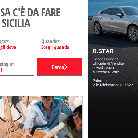
SA C'È DA FARE
 SICILIA
ogo
Quando
gli dove
Scegli quando
ologia
Cerca
ti