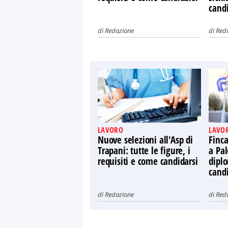
candi
di
Redazione
di
Red
LAVORO
LAVO
Nuove selezioni all'Asp di
Finca
Trapani: tutte le figure, i
a Pal
requisiti e come candidarsi
diplo
candi
di
Redazione
di
Red