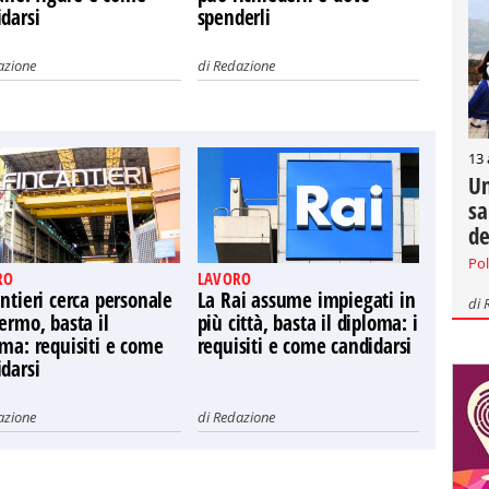
darsi
spenderli
azione
di
Redazione
13
Un
sa
de
Pol
RO
LAVORO
ntieri cerca personale
La Rai assume impiegati in
di
ermo, basta il
più città, basta il diploma: i
ma: requisiti e come
requisiti e come candidarsi
darsi
azione
di
Redazione