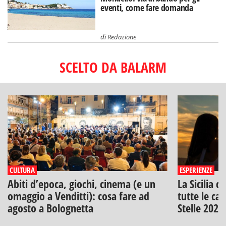
eventi, come fare domanda
di
Redazione
SCELTO DA BALARM
CULTURA
ESPERIENZE
Abiti d’epoca, giochi, cinema (e un
La Sicilia d
omaggio a Venditti): cosa fare ad
tutte le can
agosto a Bolognetta
Stelle 2026