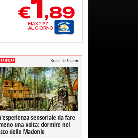
PERIENZE
Scelto da Balarm
'esperienza sensoriale da fare
meno una volta: dormire nel
sco delle Madonie