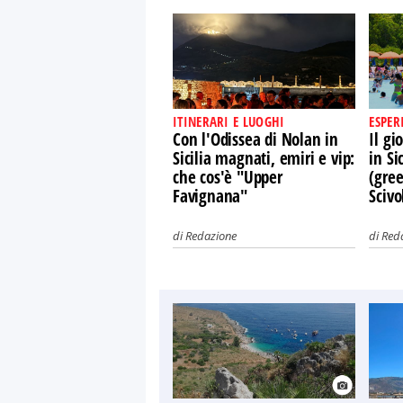
ITINERARI E LUOGHI
ESPER
Con l'Odissea di Nolan in
Il gi
Sicilia magnati, emiri e vip:
in Si
che cos'è "Upper
(gree
Favignana"
Scivo
di
Redazione
di
Red