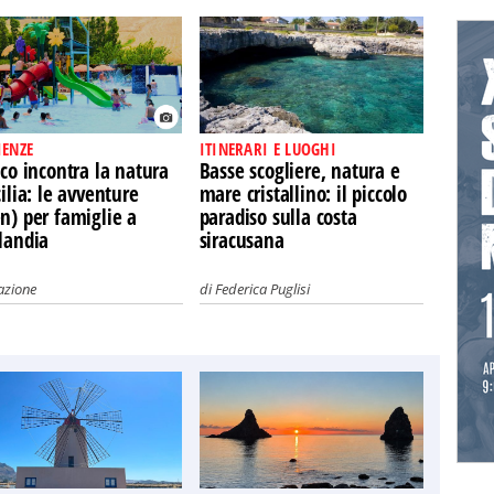
IENZE
ITINERARI E LUOGHI
oco incontra la natura
Basse scogliere, natura e
cilia: le avventure
mare cristallino: il piccolo
n) per famiglie a
paradiso sulla costa
landia
siracusana
azione
di
Federica Puglisi