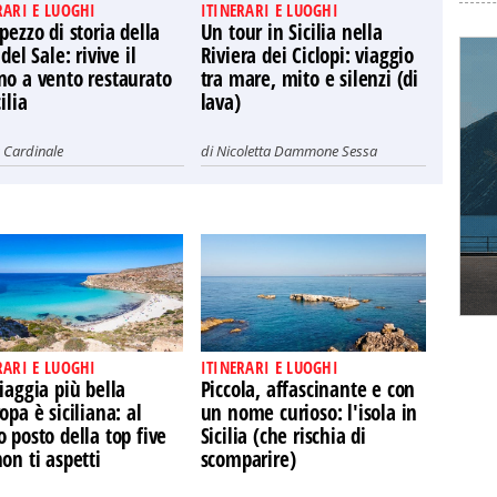
RARI E LUOGHI
ITINERARI E LUOGHI
pezzo di storia della
Un tour in Sicilia nella
 del Sale: rivive il
Riviera dei Ciclopi: viaggio
no a vento restaurato
tra mare, mito e silenzi (di
ilia
lava)
 Cardinale
di
Nicoletta Dammone Sessa
RARI E LUOGHI
ITINERARI E LUOGHI
iaggia più bella
Piccola, affascinante e con
opa è siciliana: al
un nome curioso: l'isola in
 posto della top five
Sicilia (che rischia di
on ti aspetti
scomparire)