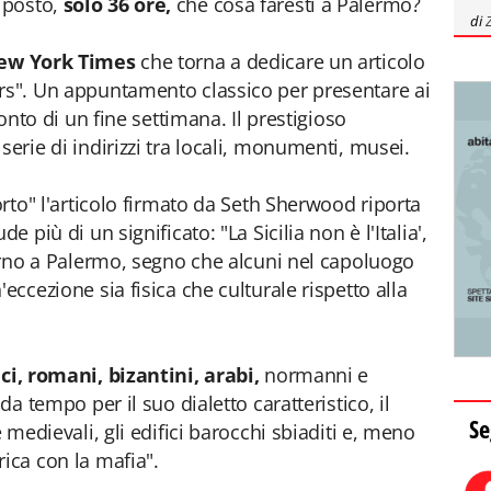
 posto,
solo 36 ore,
che cosa faresti a Palermo?
di
ew York Times
che torna a dedicare un articolo
urs". Un appuntamento classico per presentare ai
conto di un fine settimana. Il prestigioso
serie di indirizzi tra locali, monumenti, musei.
porto" l'articolo firmato da Seth Sherwood riporta
e più di un significato: "La Sicilia non è l'Italia',
torno a Palermo, segno che alcuni nel capoluogo
eccezione sia fisica che culturale rispetto alla
ci, romani, bizantini, arabi,
normanni e
da tempo per il suo dialetto caratteristico, il
Se
e medievali, gli edifici barocchi sbiaditi e, meno
ica con la mafia".