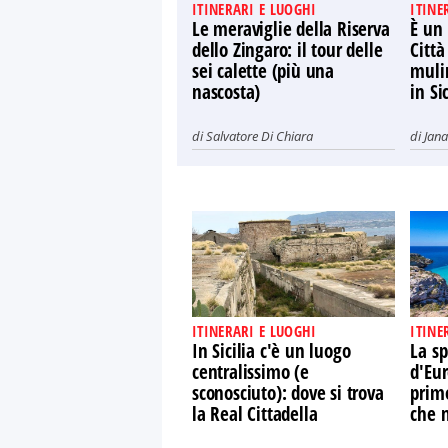
ITINERARI E LUOGHI
ITINE
Le meraviglie della Riserva
È un 
dello Zingaro: il tour delle
Città
sei calette (più una
muli
nascosta)
in Sic
di
Salvatore Di Chiara
di
Jana
ITINERARI E LUOGHI
ITINE
In Sicilia c'è un luogo
La sp
centralissimo (e
d'Eur
sconosciuto): dove si trova
primo
la Real Cittadella
che n