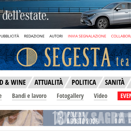
PUBBLICITÀ
REDAZIONE
AUTORI
INVIA SEGNALAZIONE
COLLABOR
D & WINE
ATTUALITÀ
POLITICA
SANITÀ
e
Bandi e lavoro
Fotogallery
Video
EVEN