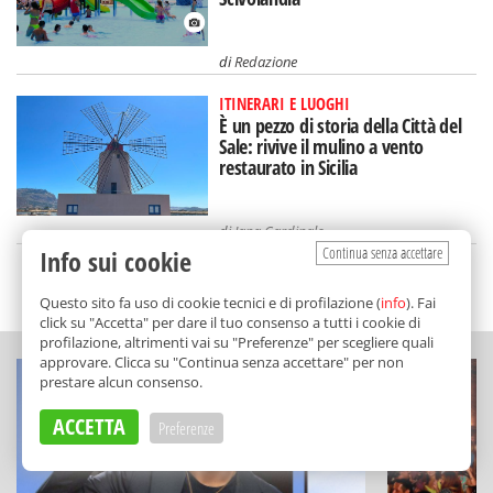
di
Redazione
ITINERARI E LUOGHI
È un pezzo di storia della Città del
Sale: rivive il mulino a vento
restaurato in Sicilia
di
Jana Cardinale
Continua senza accettare
Info sui cookie
SCELTO DA BALARM
Questo sito fa uso di cookie tecnici e di profilazione (
info
). Fai
click su "Accetta" per dare il tuo consenso a tutti i cookie di
profilazione, altrimenti vai su "Preferenze" per scegliere quali
approvare. Clicca su "Continua senza accettare" per non
prestare alcun consenso.
ACCETTA
Preferenze