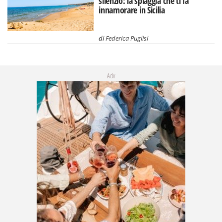
silenzio: la spiaggia che ti fa
innamorare in Sicilia
di
Federica Puglisi
Adv