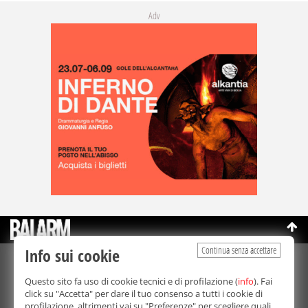
Adv
Continua senza accettare
Info sui cookie
©Copyright 2003-2026
Bmedia Srl
- P.IVA 07064240828
Questo sito fa uso di cookie tecnici e di profilazione (
info
). Fai
La riproduzione totale o parziale di tutti i contenuti, in qualunque
click su "Accetta" per dare il tuo consenso a tutti i cookie di
forma, su qualsiasi supporto è proibita.
profilazione, altrimenti vai su "Preferenze" per scegliere quali