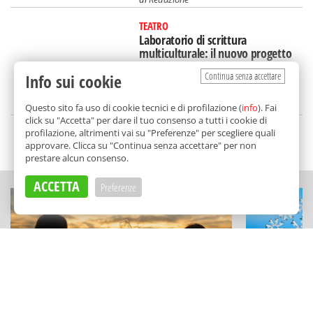
TEATRO
Laboratorio di scrittura
multiculturale: il nuovo progetto
di Fiat Lux 2.0 a Catania
Continua senza accettare
Info sui cookie
di
Redazione
Questo sito fa uso di cookie tecnici e di profilazione (
info
). Fai
click su "Accetta" per dare il tuo consenso a tutti i cookie di
profilazione, altrimenti vai su "Preferenze" per scegliere quali
SCELTO DA BALARM
approvare. Clicca su "Continua senza accettare" per non
prestare alcun consenso.
ACCETTA
Preferenze
ESPERIENZE
FESTIVAL E RAS
La Sicilia del vino diventa viaggio:
Film sotto l