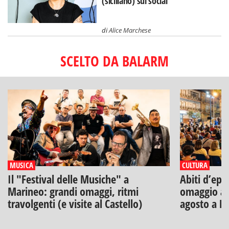
(siciliano) sui social
di
Alice Marchese
SCELTO DA BALARM
MUSICA
CULTURA
Il "Festival delle Musiche" a
Abiti d’epo
Marineo: grandi omaggi, ritmi
omaggio a V
travolgenti (e visite al Castello)
agosto a B