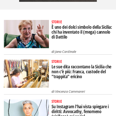
STORIE
È uno dei dolci simbolo della Sicilia:
chi ha inventato il (mega) cannolo
di Dattilo
di
Jana Cardinale
STORIE
Le sue dita raccontano la Sicilia che
non c'è più: Franca, custode del
"trappita" ericino
di
Vincenza Cammareri
STORIE
Su Instagram l'hai vista spiegare i
diritti: Avvocathy, fenomeno