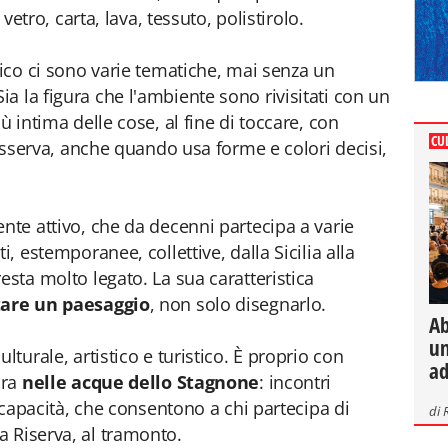
 vetro, carta, lava, tessuto, polistirolo.
rico ci sono varie tematiche, mai senza un
a la figura che l'ambiente sono rivisitati con un
ù intima delle cose, al fine di toccare, con
CU
i osserva, anche quando usa forme e colori decisi,
nte attivo, che da decenni partecipa a varie
i, estemporanee, collettive, dalla Sicilia alla
esta molto legato. La sua caratteristica
are un paesaggio
, non solo disegnarlo.
Ab
un
lturale, artistico e turistico. È proprio con
ad
ura
nelle acque dello Stagnone
: incontri
i capacità, che consentono a chi partecipa di
di
 Riserva, al tramonto.