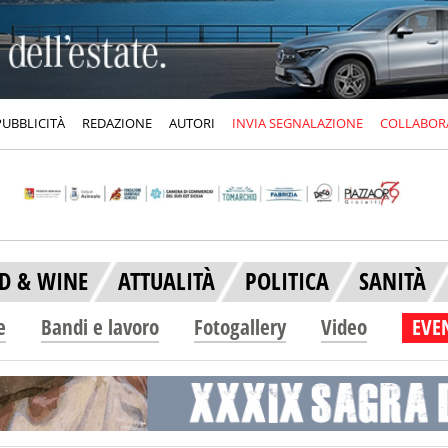
PUBBLICITÀ
REDAZIONE
AUTORI
INVIA SEGNALAZIONE
COLLABOR
D & WINE
ATTUALITÀ
POLITICA
SANITÀ
e
Bandi e lavoro
Fotogallery
Video
EVEN