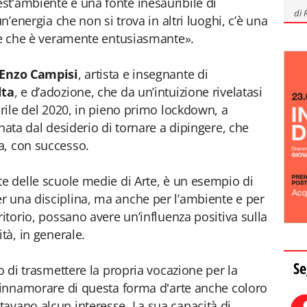
st’ambiente è una fonte inesauribile di
di
un’energia che non si trova in altri luoghi, c’è una
ere che è veramente entusiasmante».
Enzo Campisi
, artista e insegnante di
lta
, e d’adozione, che da un’intuizione rivelatasi
prile del 2020, in pieno primo lockdown, a
e nata dal desiderio di tornare a dipingere, che
a, con successo.
te delle scuole medie di Arte, è un esempio di
r una disciplina, ma anche per l’ambiente e per
ritorio, possano avere un’influenza positiva sulla
tà, in generale.
Se
do di trasmettere la propria vocazione per la
o innamorare di questa forma d'arte anche coloro
avano alcun interesse. La sua capacità di