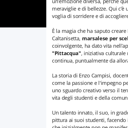
un’emozione diversa, perché que
meraviglie e di bellezze. Qui c’è 
voglia di sorridere e di accogli
È la magia che ha saputo creare
Caltanisetta,
marsalese per sce
coinvolgente, ha dato vita nell’a
"Pittacqua"
, iniziativa cultural
continua, puntualmente da allor
La storia di Enzo Campisi, docen
come la passione e l'impegno pe
uno sguardo creativo verso il ter
vita degli studenti e della comuni
Un talento innato, il suo, in gra
pittura ai suoi studenti, facend
che inizialmente non ne manifest