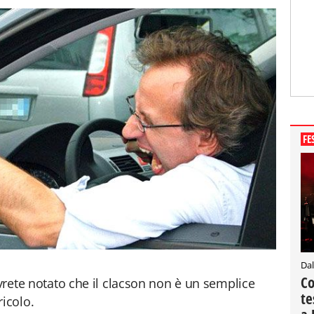
FE
Dal
Co
avrete notato che il clacson non è un semplice
te
icolo.