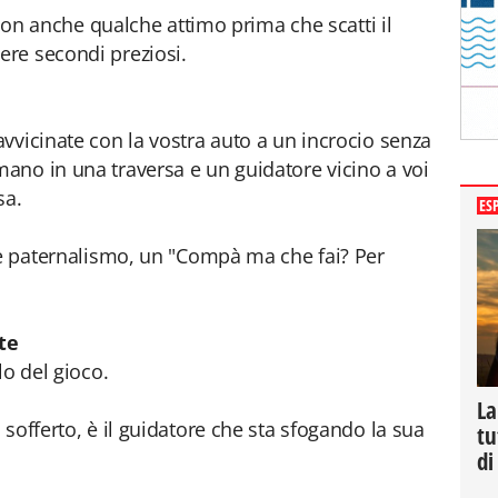
acson anche qualche attimo prima che scatti il
re secondi preziosi.
vvicinate con la vostra auto a un incrocio senza
ano in una traversa e un guidatore vicino a voi
sa.
ES
 e paternalismo, un "Compà ma che fai? Per
te
lo del gioco.
La
sofferto, è il guidatore che sta sfogando la sua
tu
di