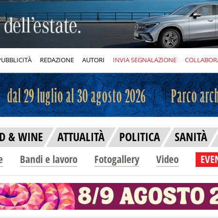
PUBBLICITÀ
REDAZIONE
AUTORI
INVIA SEGNALAZIONE
COLLABOR
D & WINE
ATTUALITÀ
POLITICA
SANITÀ
e
Bandi e lavoro
Fotogallery
Video
EVEN