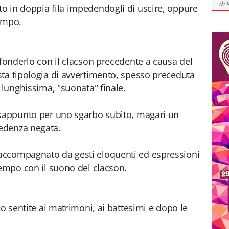
di
o in doppia fila impedendogli di uscire, oppure
empo.
nfonderlo con il clacson precedente a causa del
ta tipologia di avvertimento, spesso preceduta
 lunghissima, "suonata" finale.
isappunto per uno sgarbo subìto, magari un
edenza negata.
accompagnato da gesti eloquenti ed espressioni
tempo con il suono del clacson.
Lo sentite ai matrimoni, ai battesimi e dopo le