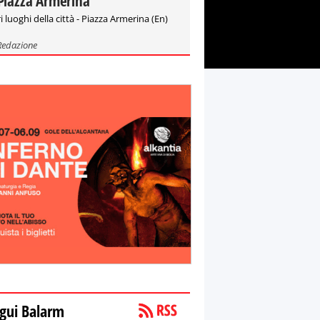
Piazza Armerina
i luoghi della città - Piazza Armerina (En)
Redazione
gui Balarm