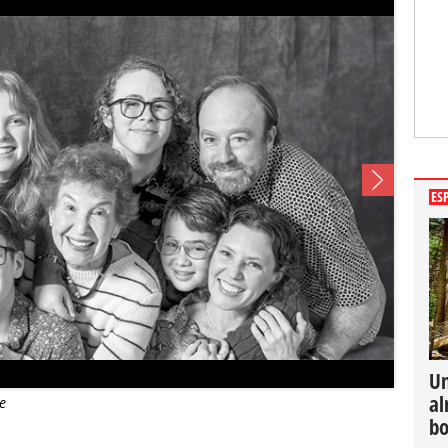
ES
Un
al
e
bo