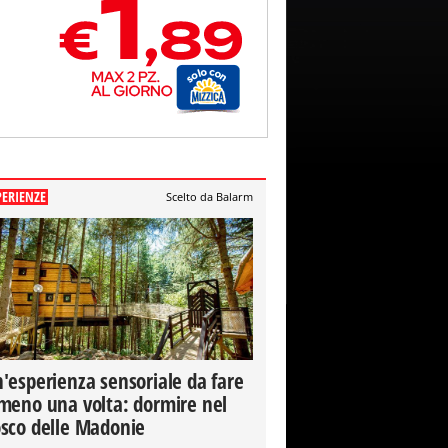
PERIENZE
Scelto da Balarm
'esperienza sensoriale da fare
meno una volta: dormire nel
sco delle Madonie