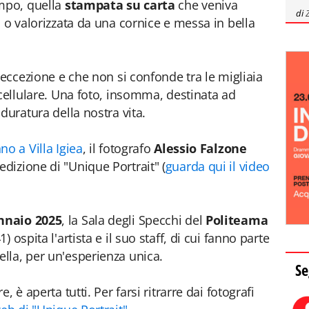
empo, quella
stampata su carta
che veniva
di
 o valorizzata da una cornice e messa in bella
’eccezione e che non si confonde tra le migliaia
 cellulare. Una foto, insomma, destinata ad
duratura della nostra vita.
no a Villa Igiea
, il fotografo
Alessio Falzone
izione di "Unique Portrait" (
guarda qui il video
nnaio 2025
, la Sala degli Specchi del
Politeama
 ospita l'artista e il suo staff, di cui fanno parte
lla, per un'esperienza unica.
Se
 è aperta tutti. Per farsi ritrarre dai fotografi