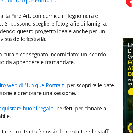
eb di "Unique Portrait"
.
carta Fine Art, con cornice in legno nera e
. Si possono scegliere fotografie di famiglia,
rendendo questo progetto ideale anche per un
vista delle festività.
n cura e consegnato incorniciato: un ricordo
to da appendere e tramandare.
 sito web di "Unique Portrait"
per scoprire le date
dizione e prenotare una sessione.
cquistare buoni regalo
, perfetti per donare a
bile.
tare un ritratto è possibile contattare lo staff