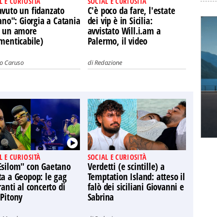
L E CURIOSITÀ
SOCIAL E CURIOSITÀ
avuto un fidanzato
C'è poco da fare, l'estate
iano": Giorgia a Catania
dei vip è in Sicilia:
a un amore
avvistato Will.i.am a
menticabile)
Palermo, il video
vo Caruso
di
Redazione
L E CURIOSITÀ
SOCIAL E CURIOSITÀ
Esilom" con Gaetano
Verdetti (e scintille) a
ta a Geopop: le gag
Temptation Island: atteso il
ranti al concerto di
falò dei siciliani Giovanni e
 Pitony
Sabrina