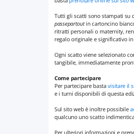
basta
prenotare online sul sito w
Tutti gli scatti sono stampati su 
passepartout
in cartoncino bianco
ritratti personali o maternity, 
regalo originale e significativo in 
Ogni scatto viene selezionato co
tangibile, immediatamente pron
Come partecipare
Per partecipare basta
visitare il
e i turni disponibili di questa e
Sul sito web è inoltre possibile
a
qualcuno uno scatto indimentica
Per ulteriori informazioni e preno