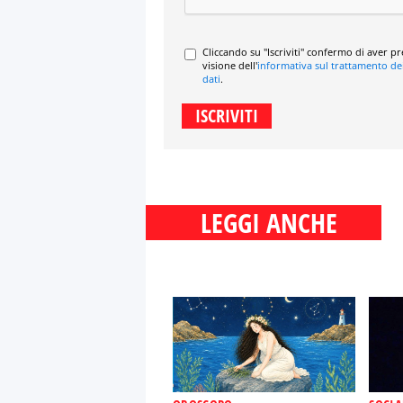
Cliccando su "Iscriviti" confermo di aver p
visione dell'
informativa sul trattamento de
dati
.
LEGGI ANCHE