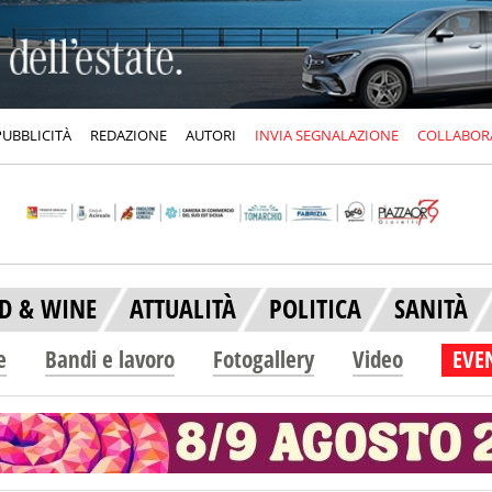
PUBBLICITÀ
REDAZIONE
AUTORI
INVIA SEGNALAZIONE
COLLABOR
D & WINE
ATTUALITÀ
POLITICA
SANITÀ
e
Bandi e lavoro
Fotogallery
Video
EVEN