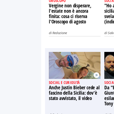
OROSCOPO
SOCIA
Vergine non disperare,
"Ho 
l'estate non è ancora
sicil
finita: cosa ci riserva
svel
l'Oroscopo di agosto
(indi
di
Redazione
di
Sal
SOCIAL E CURIOSITÀ
SOCIA
Anche Justin Bieber cede al
Da "
fascino della Sicilia: dov'è
Giun
stato avvistato, il video
esila
Tony