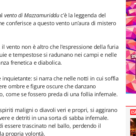
al
vento di Mazzamuriddu
c’è la leggenda del
che conferisce a questo vento un’aura di mistero
l vento non è altro che l’espressione della furia
buie e tempestose si radunano nei campi e nelle
za frenetica e diabolica.
e inquietante: si narra che nelle notti in cui soffia
gere ombre e figure oscure che danzano
o, come se fossero preda di una follia infernale.
piriti maligni o diavoli veri e propri, si aggirano
ES
vere e detriti in una sorta di sabba infernale.
di essere trascinato nel ballo, perdendo il
la propria volontà.