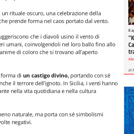
 un rituale oscuro, una celebrazione della
, che prende forma nel caos portato dal vento.
8 a
ggeriscono che i diavoli usino il vento di
"K
Ca
ri umani, coinvolgendoli nel loro ballo fino allo
tr
anime di coloro che si trovano all’aperto
Al
di
 forma di
un castigo divino,
portando con sé
he il terrore dell’ignoto. In Sicilia, i venti hanno
te nella vita quotidiana e nella cultura
meno naturale, ma porta con sé simbolismi
volte negativi.