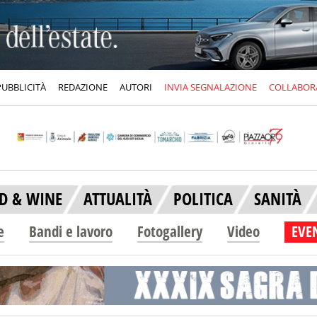
PUBBLICITÀ
REDAZIONE
AUTORI
INVIA SEGNALAZIONE
COLLABOR
D & WINE
ATTUALITÀ
POLITICA
SANITÀ
e
Bandi e lavoro
Fotogallery
Video
EVEN