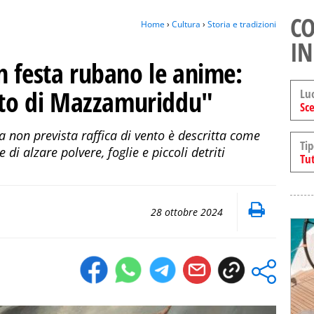
CO
Home
›
Cultura
›
Storia e tradizioni
IN
 in festa rubano le anime:
ento di Mazzamuriddu"
Lu
Sce
a non prevista raffica di vento è descritta come
Tip
di alzare polvere, foglie e piccoli detriti
Tut
28 ottobre 2024