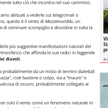
lemente tutto ciò che incontra nel suo cammino.
mo abituati a vederle sui telegiornali o
no, questo è il vento di
Mazzamuriddu
, un
ce di seminare scompiglio e disordine in tutta la
Vi
St
elle più suggestive manifestazioni naturali del
pr
atmosferico che affonda le sue radici in leggende
dei diavoli
.
di
 probabilmente da un misto di termini dialettali
"mazza", cioè bastone o colpo, sia a "mauro" o
ualcosa di oscuro, probabilmente collegato ai
on solo il vento come un fenomeno naturale in