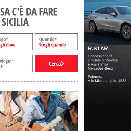
SA C'È DA FARE
 SICILIA
ogo
Quando
gli dove
Scegli quando
ologia
Cerca
ti