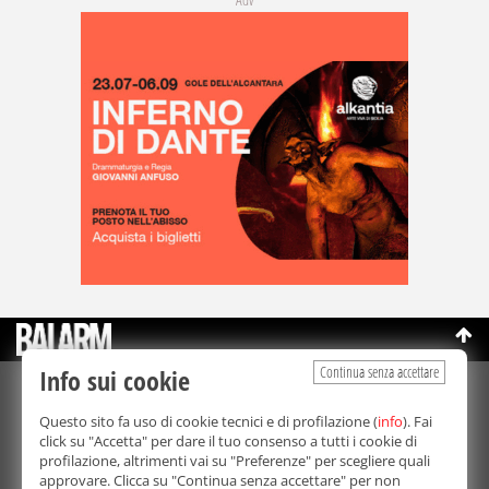
Continua senza accettare
Info sui cookie
©Copyright 2003-2026
Bmedia Srl
- P.IVA 07064240828
Questo sito fa uso di cookie tecnici e di profilazione (
info
). Fai
La riproduzione totale o parziale di tutti i contenuti, in qualunque
click su "Accetta" per dare il tuo consenso a tutti i cookie di
forma, su qualsiasi supporto è proibita.
profilazione, altrimenti vai su "Preferenze" per scegliere quali
Balarm.it è una testata giornalistica registrata. Autorizzazione del
approvare. Clicca su "Continua senza accettare" per non
Tribunale di Palermo n° 32 del 21/10/2003