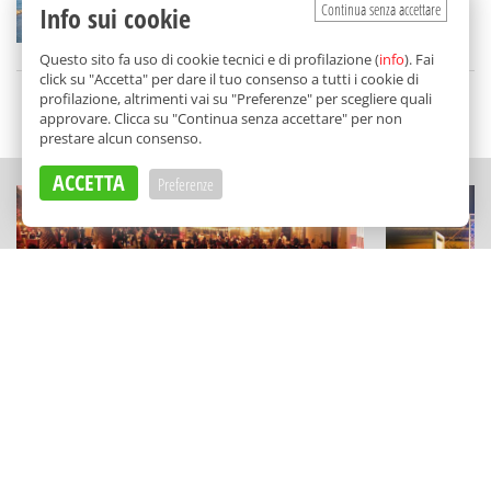
Continua senza accettare
Info sui cookie
di
Federica Puglisi
Questo sito fa uso di cookie tecnici e di profilazione (
info
). Fai
click su "Accetta" per dare il tuo consenso a tutti i cookie di
profilazione, altrimenti vai su "Preferenze" per scegliere quali
SCELTO DA BALARM
approvare. Clicca su "Continua senza accettare" per non
prestare alcun consenso.
ACCETTA
Preferenze
ESPERIENZE
MUSICA E APERI
"Kaid sotto le stelle" a Camporeale:
La notte di
visite e degustazioni tra musica live e
Ribadi: birr
astronomia
speciali a T