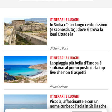
ITINERARI E LUOGHI
In Sicilia c'è un luogo centralissimo
(e sconosciuto): dove si trova la
Real Cittadella
di
Santo Forlì
ITINERARI E LUOGHI
La spiaggia più bella d'Europa è
siciliana: al primo posto della top
five che non ti aspetti
di
Redazione
ITINERARI E LUOGHI
Piccola, affascinante e con un
nome curioso: l'isola in Sicilia (che
rischia di scomparire)