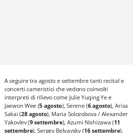
A seguire tra agosto e settembre tanti recital e
concerti cameristici che vedono coinvolti
interpreti di rilievo come Julie Yuqing Ye e
Jaewon Wee (
5 agosto
), Serene (
6 agosto
), Arisa
Sakai (
28 agosto
), Maria Solozobova / Alexander
Yakovlev (
9 settembre
), Azumi Nishizawa (
11
settembre
), Sergey Belyavsky (
16 settembre
),
Yeon Min Park (
18 settembre
) in una vera e
propria costellazione pianistica che attraversa
l’intero calendario.