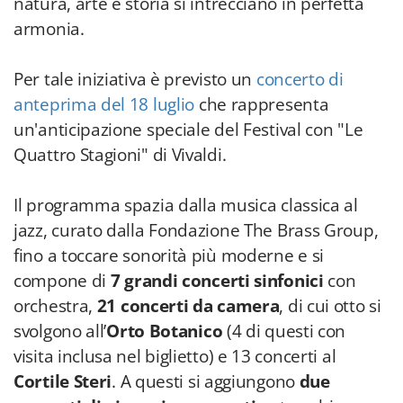
anteprima del 18 luglio
che rappresenta
un'anticipazione speciale del Festival con "Le
Quattro Stagioni" di Vivaldi.
Il programma spazia dalla musica classica al
jazz, curato dalla Fondazione The Brass Group,
fino a toccare sonorità più moderne e si
compone di
7 grandi concerti sinfonici
con
orchestra,
21 concerti da camera
, di cui otto si
svolgono all’
Orto Botanico
(4 di questi con
visita inclusa nel biglietto) e 13 concerti al
Cortile Steri
. A questi si aggiungono
due
concerti di giovani emergenti
entrambi
all'Orto Botanico di Palermo e otto "Incontri
d'Arte", un ciclo di appuntamenti che vede
protagonisti alcuni degli artisti del Festival.