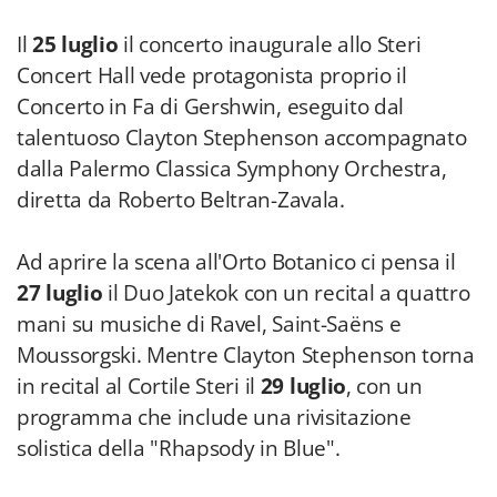
talentuoso Clayton Stephenson accompagnato
dalla Palermo Classica Symphony Orchestra,
diretta da Roberto Beltran-Zavala.
Ad aprire la scena all'Orto Botanico ci pensa il
27 luglio
il Duo Jatekok con un recital a quattro
mani su musiche di Ravel, Saint-Saëns e
Moussorgski. Mentre Clayton Stephenson torna
in recital al Cortile Steri il
29 luglio
, con un
programma che include una rivisitazione
solistica della "Rhapsody in Blue".
Particolare rilievo merita il concerto dell'
1
agosto
, con un programma che unisce la
raffinatezza francese e l’espressività russa, da
"An American in Paris" di Gershwin alla celebre