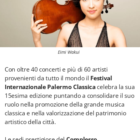
Eimi Wakui
Con oltre 40 concerti e più di 60 artisti
provenienti da tutto il mondo il
Festival
Internazionale Palermo Classica
celebra la sua
15esima edizione puntando a consolidare il suo
ruolo nella promozione della grande musica
classica e nella valorizzazione del patrimonio
artistico della città.
Le sedi prestigiose del
Complesso
Monumentale dello Steri
e per la prima volta,
il magnifico
Orto Botanico
di Palermo,
accolgono
dal 25 luglio al 20 settembre
- con