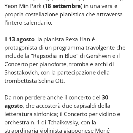
Il
13 agosto
, la pianista Rexa Han è
protagonista di un programma travolgente che
include la "Rapsodia in Blue" di Gershwin e il
Concerto per pianoforte, tromba e archi di
Shostakovich, con la partecipazione della
trombettista Selina Ott.
Da non perdere anche il concerto del
30
agosto
, che accosterà due capisaldi della
letteratura sinfonica; il Concerto per violino e
orchestra n. 1 di Tchaikovsky, con la
straordinaria violinista giapponese Moné
Hattori, e la Sinfonia n. 9 Dal Nuovo Mondo di
Antonín Dvořák, in un programma che
promette energia, bellezza e virtuosismo.