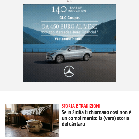
STORIA E TRADIZIONI
Se in Sicilia ti chiamano così non è
un complimento: la (vera) storia
del càntaru
di
Francesca Garofalo
STORIA E TRADIZIONI
Dalla famiglia alla 'nciuria, il
cognome la dice lunga: cosa
significa davvero (in Sicilia)