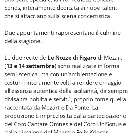
Due appuntamenti rappresentano il culmine
della stagione.
Le due recite de
Le Nozze di Figaro
di Mozart
(
13 e 14 settembre
) sono realizzate in forma
semi-scenica, ma con un’ambientazione e
costumi interamente volti a rendere omaggio
all’essenza autentica della sicilianità, da sempre
divisa tra nobiltà e servitù, proprio come quella
raccontata da Mozart e Da Ponte. La
produzione è impreziosita dalla partecipazione
del Coro Cantate Omnes e del Coro UniSonus e
dalla direzione del Maestro Felix Krieger.
Il doppio appuntamento con
Movie Magic in
Concert
(
19 e 20 settembre
), un’imponente