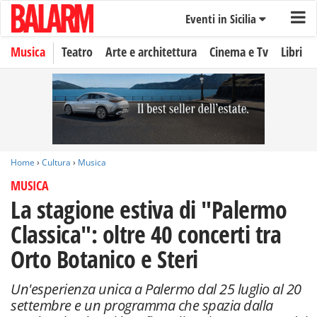
Eventi in Sicilia
Musica
Teatro
Arte e architettura
Cinema e Tv
Libri
Home
›
Cultura
›
Musica
MUSICA
La stagione estiva di "Palermo
Classica": oltre 40 concerti tra
Orto Botanico e Steri
Un'esperienza unica a Palermo dal 25 luglio al 20
settembre e un programma che spazia dalla
musica classica al jazz fino alle colonne sonore del
grande cinema