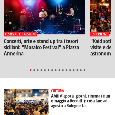
FESTIVAL E RASSEGNE
ESPERIENZE
Concerti, arte e stand up tra i tesori
"Kaid sotto
siciliani: "Mosaico Festival" a Piazza
visite e deg
Armerina
astronomia
CULTURA
Abiti d’epoca, giochi, cinema (e un
omaggio a Venditti): cosa fare ad
agosto a Bolognetta
di
Redazione
ARTE E ARCHITETTURA
A Palermo le sfide della
rigenerazione urbana: "Innovare