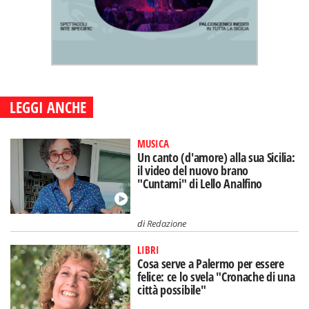
LEGGI ANCHE
MUSICA
Un canto (d'amore) alla sua Sicilia:
il video del nuovo brano
"Cuntami" di Lello Analfino
di
Redazione
LIBRI
Cosa serve a Palermo per essere
felice: ce lo svela "Cronache di una
città possibile"
di
Alice Marchese
MISTERI E LEGGENDE
Arrivò in Sicilia con Ulisse e creò
Spaccaforno: Saraghina, la maga