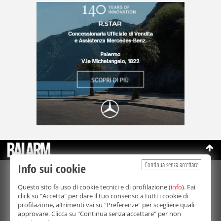
Continua senza accettare
Info sui cookie
©Copyright 2003-2026
Bmedia Srl
- P.IVA 07064240828
Questo sito fa uso di cookie tecnici e di profilazione (
info
). Fai
La riproduzione totale o parziale di tutti i contenuti, in qualunque
click su "Accetta" per dare il tuo consenso a tutti i cookie di
forma, su qualsiasi supporto è proibita.
profilazione, altrimenti vai su "Preferenze" per scegliere quali
Balarm.it è una testata giornalistica registrata. Autorizzazione del
approvare. Clicca su "Continua senza accettare" per non
Tribunale di Palermo n° 32 del 21/10/2003