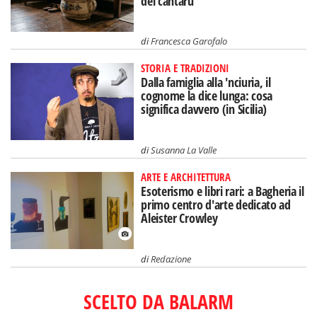
del càntaru
di
Francesca Garofalo
STORIA E TRADIZIONI
Dalla famiglia alla 'nciuria, il
cognome la dice lunga: cosa
significa davvero (in Sicilia)
di
Susanna La Valle
ARTE E ARCHITETTURA
Esoterismo e libri rari: a Bagheria il
primo centro d'arte dedicato ad
Aleister Crowley
di
Redazione
SCELTO DA BALARM