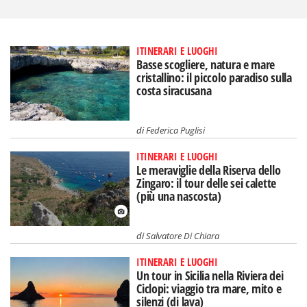
ITINERARI E LUOGHI
Basse scogliere, natura e mare
cristallino: il piccolo paradiso sulla
costa siracusana
di
Federica Puglisi
ITINERARI E LUOGHI
Le meraviglie della Riserva dello
Zingaro: il tour delle sei calette
(più una nascosta)
di
Salvatore Di Chiara
ITINERARI E LUOGHI
Un tour in Sicilia nella Riviera dei
Ciclopi: viaggio tra mare, mito e
silenzi (di lava)