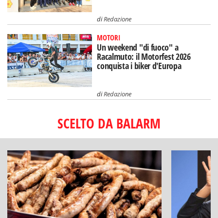
di
Redazione
MOTORI
Un weekend "di fuoco" a
Racalmuto: il Motorfest 2026
conquista i biker d'Europa
di
Redazione
SCELTO DA BALARM