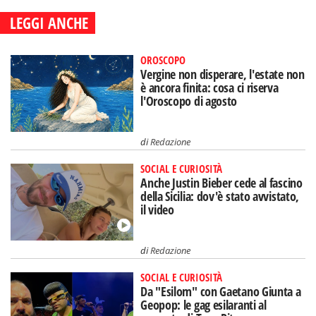
LEGGI ANCHE
OROSCOPO
Vergine non disperare, l'estate non
è ancora finita: cosa ci riserva
l'Oroscopo di agosto
di
Redazione
SOCIAL E CURIOSITÀ
Anche Justin Bieber cede al fascino
della Sicilia: dov'è stato avvistato,
il video
di
Redazione
SOCIAL E CURIOSITÀ
Da "Esilom" con Gaetano Giunta a
Geopop: le gag esilaranti al