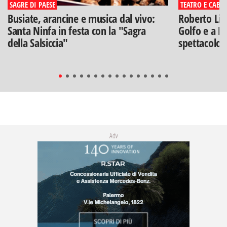
SAGRE DI PAESE
TEATRO E CABA
Busiate, arancine e musica dal vivo:
Roberto Lip
Santa Ninfa in festa con la "Sagra
Golfo e a Po
della Salsiccia"
spettacolo"
Adv