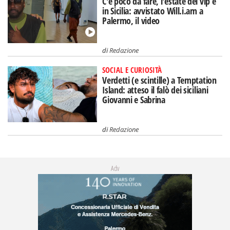
C'è poco da fare, l'estate dei vip è
in Sicilia: avvistato Will.i.am a
Palermo, il video
di
Redazione
SOCIAL E CURIOSITÀ
Verdetti (e scintille) a Temptation
Island: atteso il falò dei siciliani
Giovanni e Sabrina
di
Redazione
Adv