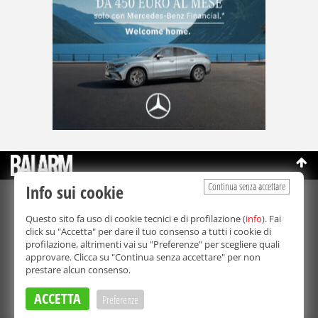
Continua senza accettare
Info sui cookie
©Copyright 2003-2026
Bmedia Srl
- P.IVA 07064240828
Questo sito fa uso di cookie tecnici e di profilazione (
info
). Fai
La riproduzione totale o parziale di tutti i contenuti, in qualunque
click su "Accetta" per dare il tuo consenso a tutti i cookie di
forma, su qualsiasi supporto è proibita.
profilazione, altrimenti vai su "Preferenze" per scegliere quali
Balarm.it è una testata giornalistica registrata. Autorizzazione del
approvare. Clicca su "Continua senza accettare" per non
Tribunale di Palermo n° 32 del 21/10/2003
prestare alcun consenso.
Direttore responsabile:
Fabio Ricotta
Privacy e Cookie Policy
ACCETTA
Preferenze