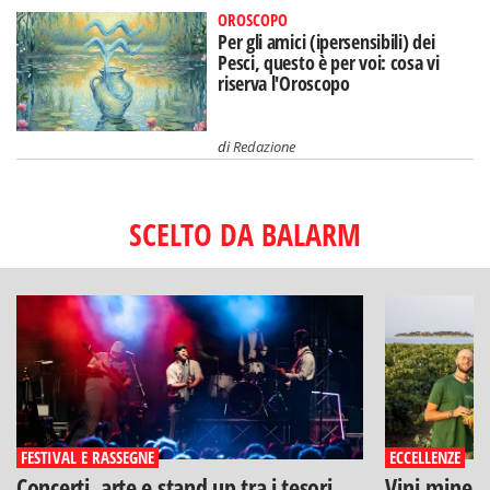
OROSCOPO
Per gli amici (ipersensibili) dei
Pesci, questo è per voi: cosa vi
riserva l'Oroscopo
di
Redazione
SCELTO DA BALARM
FESTIVAL E RASSEGNE
ECCELLENZE
Concerti, arte e stand up tra i tesori
Vini minera