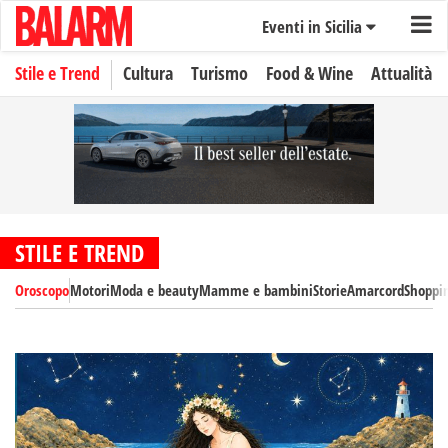
Eventi in Sicilia
Stile e Trend
Cultura
Turismo
Food & Wine
Attualità
STILE E TREND
Oroscopo
Motori
Moda e beauty
Mamme e bambini
Storie
Amarcord
Shoppi