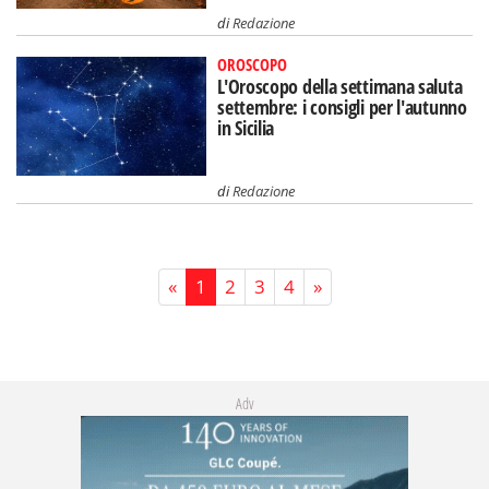
di
Redazione
OROSCOPO
L'Oroscopo della settimana saluta
settembre: i consigli per l'autunno
in Sicilia
di
Redazione
«
1
2
3
4
»
Adv