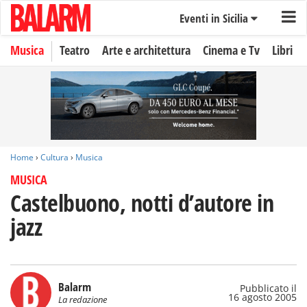
Eventi in Sicilia
Musica
Teatro
Arte e architettura
Cinema e Tv
Libri
Home
›
Cultura
›
Musica
MUSICA
Castelbuono, notti d’autore in
jazz
Balarm
Pubblicato il
16 agosto 2005
La redazione