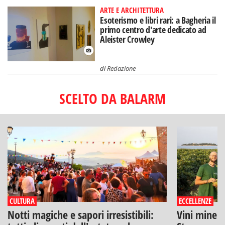
ARTE E ARCHITETTURA
Esoterismo e libri rari: a Bagheria il
primo centro d'arte dedicato ad
Aleister Crowley
di
Redazione
SCELTO DA BALARM
CULTURA
ECCELLENZE
Notti magiche e sapori irresistibili:
Vini minera