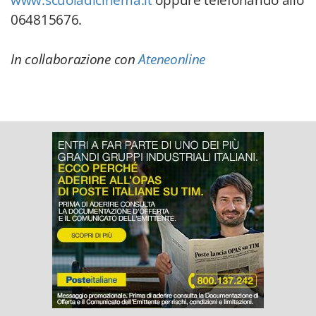
www.scuoladicinema.it
oppure telefonando allo
064815676.
In collaborazione con
Ateneonline