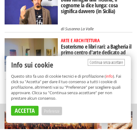
cognome la dice lunga: cosa
significa davvero (in Sicilia)
di
Susanna La Valle
ARTE E ARCHITETTURA
Esoterismo e libri rari: a Bagheria il
primo centro d'arte dedicato ad
Aleister Crowley
Continua senza accettare
Info sui cookie
di
Redazione
Questo sito fa uso di cookie tecnici e di profilazione (
info
). Fai
click su "Accetta" per dare il tuo consenso a tutti i cookie di
profilazione, altrimenti vai su "Preferenze" per scegliere quali
SCELTO DA BALARM
approvare. Clicca su "Continua senza accettare" per non
prestare alcun consenso.
ACCETTA
Preferenze