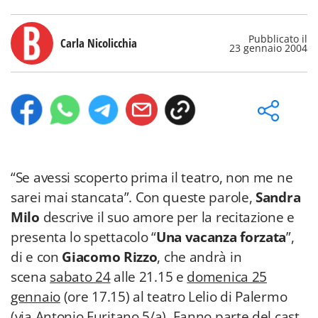
Pubblicato il
Carla Nicolicchia
23 gennaio 2004
“Se avessi scoperto prima il teatro, non me ne
sarei mai stancata”. Con queste parole,
Sandra
Milo
descrive il suo amore per la recitazione e
presenta lo spettacolo “
Una vacanza forzata
”,
di e con
Giacomo Rizzo
, che andrà in
scena
sabato 24
alle 21.15 e
domenica 25
gennaio
(ore 17.15) al teatro Lelio di Palermo
(via Antonio Furitano 5/a). Fanno parte del cast