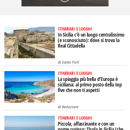
ITINERARI E LUOGHI
In Sicilia c'è un luogo centralissimo
(e sconosciuto): dove si trova la
Real Cittadella
di
Santo Forlì
ITINERARI E LUOGHI
La spiaggia più bella d'Europa è
siciliana: al primo posto della top
five che non ti aspetti
di
Redazione
ITINERARI E LUOGHI
Piccola, affascinante e con un
nome curioso: l'isola in Sicilia (che