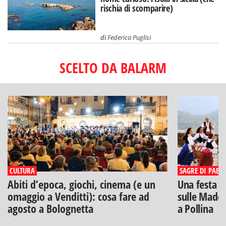
rischia di scomparire)
di
Federica Puglisi
SCELTO DA BALARM
CULTURA
SAGRE DI PAESE
Abiti d’epoca, giochi, cinema (e un
Una festa di
omaggio a Venditti): cosa fare ad
sulle Madon
agosto a Bolognetta
a Pollina