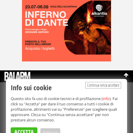
Continua senza accettare
Info sui cookie
©Copyright 2003-2026
Bmedia Srl
- P.IVA 07064240828
Questo sito fa uso di cookie tecnici e di profilazione (
info
). Fai
La riproduzione totale o parziale di tutti i contenuti, in qualunque
click su "Accetta" per dare il tuo consenso a tutti i cookie di
forma, su qualsiasi supporto è proibita.
profilazione, altrimenti vai su "Preferenze" per scegliere quali
Balarm.it è una testata giornalistica registrata. Autorizzazione del
approvare. Clicca su "Continua senza accettare" per non
Tribunale di Palermo n° 32 del 21/10/2003
prestare alcun consenso.
Direttore responsabile:
Fabio Ricotta
Privacy e Cookie Policy
ACCETTA
Preferenze