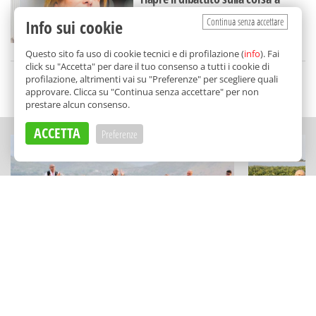
sindaco, c'è chi dice sì
Continua senza accettare
Info sui cookie
di
Annalisa Ciprì
Questo sito fa uso di cookie tecnici e di profilazione (
info
). Fai
click su "Accetta" per dare il tuo consenso a tutti i cookie di
profilazione, altrimenti vai su "Preferenze" per scegliere quali
SCELTO DA BALARM
approvare. Clicca su "Continua senza accettare" per non
prestare alcun consenso.
ACCETTA
Preferenze
SAGRE DI PAESE
ECCELLENZE
Una festa di tradizioni, cultura e sapori
Vini minera
sulle Madonie: la "Sagra della Manna"
Stagnone: l
a Pollina
profuma di