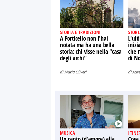
STORIA E TRADIZIONI
STORI
A Porticello non l'hai
L'ult
notata ma ha una bella
inizi
storia: chi visse nella "casa
che n
degli archi"
di N
di
Maria Oliveri
di
Aure
MUSICA
ITINE
Un canto (d'amore) alla
Cosa