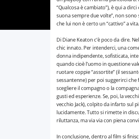
“Qualcosa è cambiato”), è qui a dirci 
suona sempre due volte”, non sono st
che lui non è certo un “cattivo” a vita
Di Diane Keaton c’è poco da dire. Nel
chic innato. Per intenderci, una co
donna indipendente, sofisticata, inte
quando cioè l’uomo in questione val
ruotare coppie “assortite” (il sessan
sessantenne) per poi suggerirci che
scegliere il compagno o la compagna a
gusti ed esperienze. Se, poi, la vecch
vecchio Jack), colpito da infarto sul p
lucidamente. Tutto si rimette in discu
riluttanza, ma via via con piena con
In conclusione, dentro al film si fini