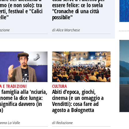
mo (e non solo): tra
essere felice: ce lo svela
rti, festival e "Calici
"Cronache di una città
elle"
possibile"
azione
di
Alice Marchese
A E TRADIZIONI
CULTURA
 famiglia alla 'nciuria,
Abiti d’epoca, giochi,
gnome la dice lunga:
cinema (e un omaggio a
significa davvero (in
Venditti): cosa fare ad
a)
agosto a Bolognetta
nna La Valle
di
Redazione