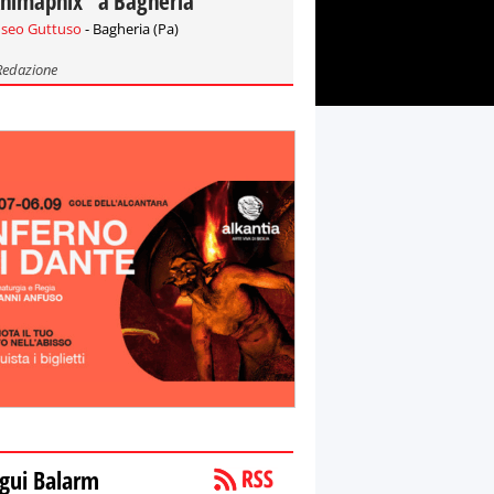
nimaphix" a Bagheria
seo Guttuso
- Bagheria (Pa)
Redazione
gui Balarm