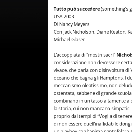
Tutto può succedere
(something’s g
USA 2003
Di Nancy Meyers
Con Jack Nicholson, Diane Keaton, 
Michael Glaser.
L’accoppiata di “mostri sacri”
Nichol
considerazione non dev’essere certa
vivace, che parla con disinvoltura di 
oceano che bagna gli Hamptons. I due
meccanismo oleatissimo, non deludo
ostentata, sebbene di grande scuola. 
combinano in un tasso altamente alco
la storia, cui non mancano simpatici 
proprio dai tempi di “Voglia di tener
di non essere quell’inaffidabile do
un playboy con l’anima pantofolara.