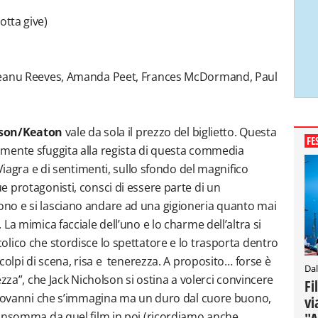
otta give)
Keanu Reeves, Amanda Peet, Frances McDormand, Paul
son/Keaton
vale da sola il prezzo del biglietto. Questa
FE
mente sfuggita alla regista di questa commedia
Viagra e di sentimenti, sullo sfondo del magnifico
 protagonisti, consci di essere parte di un
no e si lasciano andare ad una gigioneria quanto mai
La mimica facciale dell’uno e lo charme dell’altra si
lico che stordisce lo spettatore e lo trasporta dentro
colpi di scena, risa e tenerezza. A proposito… forse è
Dal
ezza”, che Jack Nicholson si ostina a volerci convincere
Fi
ngiovanni che s’immagina ma un duro dal cuore buono,
vi
 Insomma da quel film in poi (ricordiamo anche