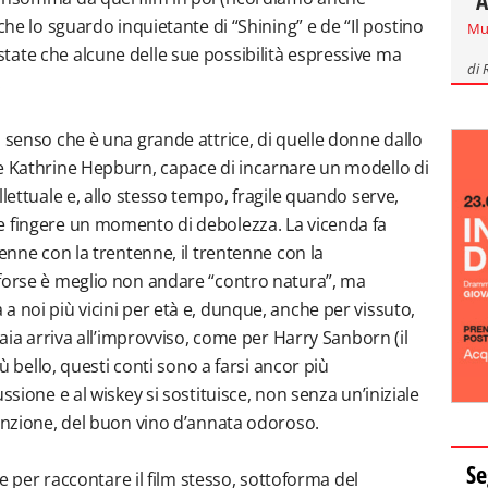
"A
che lo sguardo inquietante di “Shining” e de “Il postino
Mu
ate che alcune delle sue possibilità espressive ma
di
.
 senso che è una grande attrice, di quelle donne dallo
me Kathrine Hepburn, capace di incarnare un modello di
llettuale e, allo stesso tempo, fragile quando serve,
e fingere un momento di debolezza. La vicenda fa
tenne con la trentenne, il trentenne con la
 forse è meglio non andare “contro natura”, ma
 noi più vicini per età e, dunque, anche per vissuto,
iaia arriva all’improvviso, come per Harry Sanborn (il
iù bello, questi conti sono a farsi ancor più
ssione e al wiskey si sostituisce, non senza un’iniziale
vinzione, del buon vino d’annata odoroso.
Se
sce per raccontare il film stesso, sottoforma del