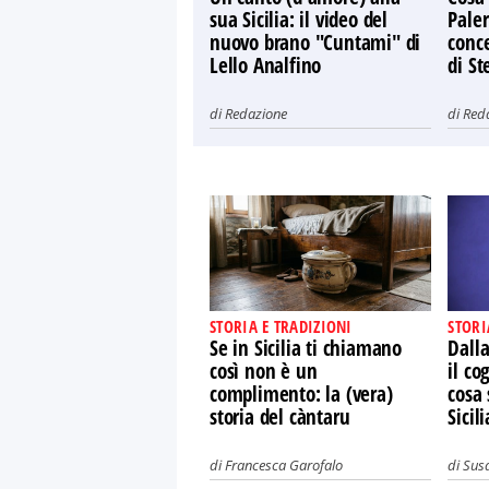
sua Sicilia: il video del
Paler
nuovo brano "Cuntami" di
conce
Lello Analfino
di St
di
Redazione
di
Red
STORIA E TRADIZIONI
STORI
Se in Sicilia ti chiamano
Dalla
così non è un
il co
complimento: la (vera)
cosa 
storia del càntaru
Sicili
di
Francesca Garofalo
di
Susa