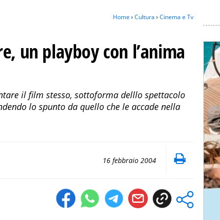
Home
›
Cultura
›
Cinema e Tv
re, un playboy con l’anima
ntare il film stesso, sottoforma delllo spettacolo
endendo lo spunto da quello che le accade nella
16 febbraio 2004