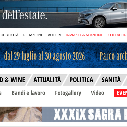
PUBBLICITÀ
REDAZIONE
AUTORI
INVIA SEGNALAZIONE
COLLABOR
D & WINE
ATTUALITÀ
POLITICA
SANITÀ
e
Bandi e lavoro
Fotogallery
Video
EVEN