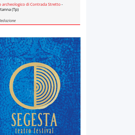
o archeologico di Contrada Stretto
-
tanna (Tp)
Redazione