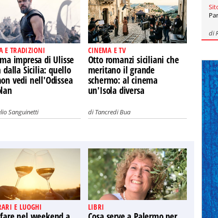
Sit
Par
di
A E TRADIZIONI
CINEMA E TV
ima impresa di Ulisse
Otto romanzi siciliani che
a dalla Sicilia: quello
meritano il grande
on vedi nell'Odissea
schermo: al cinema
olan
un'Isola diversa
lio Sanguinetti
di
Tancredi Bua
RARI E LUOGHI
LIBRI
 fare nel weekend a
Cosa serve a Palermo per