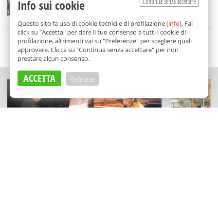
Continua senza accettare
Info sui cookie
di
Tancredi Bua
Questo sito fa uso di cookie tecnici e di profilazione (
info
). Fai
click su "Accetta" per dare il tuo consenso a tutti i cookie di
profilazione, altrimenti vai su "Preferenze" per scegliere quali
SCELTO DA BALARM
approvare. Clicca su "Continua senza accettare" per non
prestare alcun consenso.
ACCETTA
Preferenze
CONCERTI
CULTURA
"Here Goes The Sun" a Partanna:
Abiti d’epo
Glauco Venier e Daniela Spalletta
omaggio a V
suonano i Beatles
agosto a B