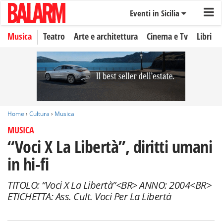
Eventi in Sicilia
Musica
Teatro
Arte e architettura
Cinema e Tv
Libri
Home
›
Cultura
›
Musica
MUSICA
“Voci X La Libertà”, diritti umani
in hi-fi
TITOLO: “Voci X La Libertà”<BR> ANNO: 2004<BR>
ETICHETTA: Ass. Cult. Voci Per La Libertà