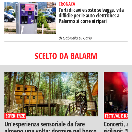
CRONACA
Furti di cavi e soste selvagge, vita
difficile per le auto elettriche: a
Palermo si corre ai ripari
di
Gabriella Di Carlo
SCELTO DA BALARM
ESPERIENZE
FESTIVAL E RAS
Un'esperienza sensoriale da fare
Concerti, ar
almeno una volta: dormire nel bosco
siciliani: "