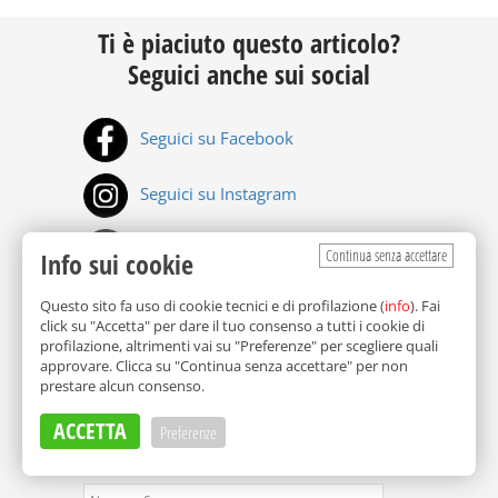
Ti è piaciuto questo articolo?
Seguici anche sui social
Seguici su Facebook
Seguici su Instagram
Iscriviti al canale TikTok
Continua senza accettare
Info sui cookie
Iscriviti al canale Whatsapp
Questo sito fa uso di cookie tecnici e di profilazione (
info
). Fai
click su "Accetta" per dare il tuo consenso a tutti i cookie di
profilazione, altrimenti vai su "Preferenze" per scegliere quali
Iscriviti al canale Telegram
approvare. Clicca su "Continua senza accettare" per non
prestare alcun consenso.
ACCETTA
Preferenze
Iscriviti alla newsletter