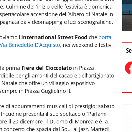
ne. Culmine dell'inizio delle festività è domenica
spettacolare accensione dell’Albero di Natale in
pagnata da videomapping e luci scenografiche.
oviamo l'
International Street Food
che
porta
n Via Benedetto D’Acquisto
, nei weekend e festivi
Se
a la prima
Fiera del Cioccolato
in Piazza
ibile per gli amanti del cacao e dell'artigianato
i Natale che offre un villaggio espositivo
sempre in Piazza Guglielmo II.
sce di appuntamenti musicali di prestigio: sabato
 Incudine presenta il suo spettacolo “Parlami
re il 20 dicembre, il Duomo di Monreale è la
n concerto che spazia dal Soul al Jazz. Martedì