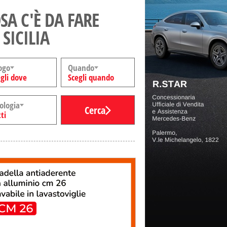
SA C'È DA FARE
 SICILIA
ogo
Quando
gli dove
Scegli quando
ologia
Cerca
ti