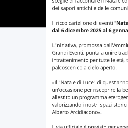
sceglie di raccontare il Natale co
dei sapori antichi e delle comuni
Il ricco cartellone di eventi "
Nata
dal 6 dicembre 2025 al 6 genna
L'iniziativa, promossa dall'Ammi
Grandi Eventi, punta a unire tra
intrattenimento per tutte le età
palcoscenico a cielo aperto.
«Il "Natale di Luce" di quest'an
un'occasione per riscoprire la bel
allestito un programma eterogen
valorizzando i nostri spazi storici
Alberto Arcidiacono».
Il via ufficiale è previsto per v