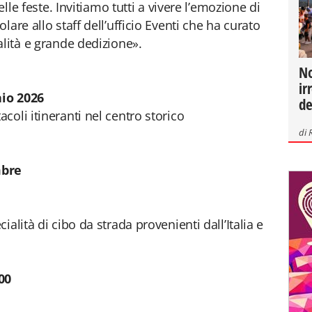
elle feste. Invitiamo tutti a vivere l’emozione di
are allo staff dell’ufficio Eventi che ha curato
alità e grande dedizione».
No
ir
aio 2026
de
oli itineranti nel centro storico
di
mbre
alità di cibo da strada provenienti dall’Italia e
00