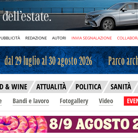
PUBBLICITÀ
REDAZIONE
AUTORI
INVIA SEGNALAZIONE
COLLABOR
D & WINE
ATTUALITÀ
POLITICA
SANITÀ
e
Bandi e lavoro
Fotogallery
Video
EVEN