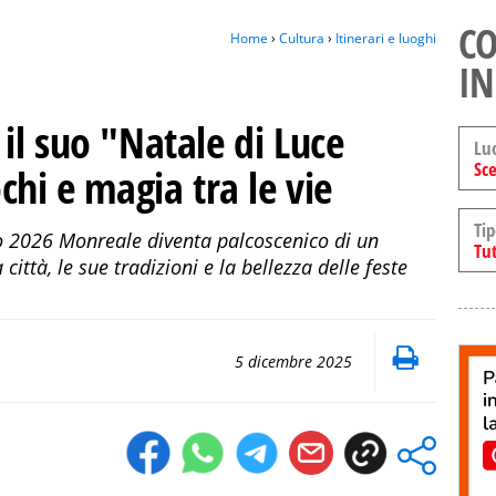
CO
Home
›
Cultura
›
Itinerari e luoghi
IN
il suo "Natale di Luce
Lu
Sce
chi e magia tra le vie
Tip
o 2026 Monreale diventa palcoscenico di un
Tut
ittà, le sue tradizioni e la bellezza delle feste
5 dicembre 2025