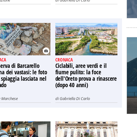
azione
di
Gabriella Di Carlo
ACA
CRONACA
serva di Barcarello
Ciclabili, aree verdi e il
ma dei vastasi: le foto
fiume pulito: la foce
 spiaggia lasciata nel
dell'Oreto prova a rinascere
ado
(dopo 40 anni)
e Marchese
di
Gabriella Di Carlo