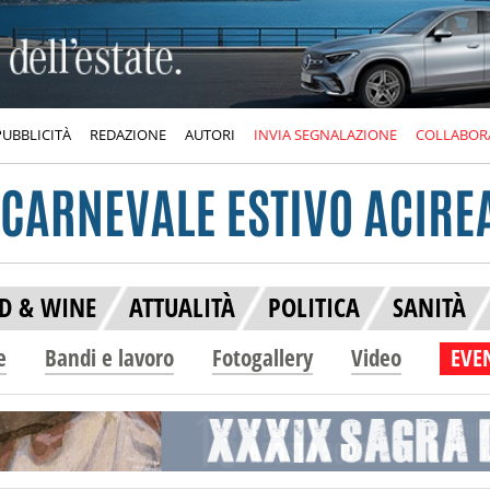
PUBBLICITÀ
REDAZIONE
AUTORI
INVIA SEGNALAZIONE
COLLABOR
D & WINE
ATTUALITÀ
POLITICA
SANITÀ
e
Bandi e lavoro
Fotogallery
Video
EVEN