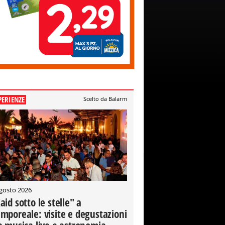
PERIENZE
Scelto da Balarm
gosto 2026
aid sotto le stelle" a
mporeale: visite e degustazioni