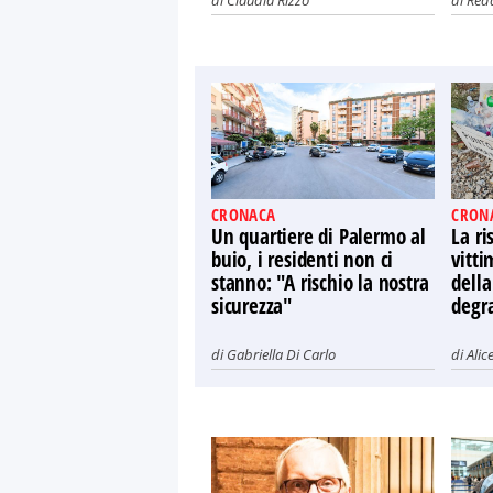
di
Claudia Rizzo
di
Red
CRONACA
CRON
Un quartiere di Palermo al
La ri
buio, i residenti non ci
vitti
stanno: "A rischio la nostra
della
sicurezza"
degr
di
Gabriella Di Carlo
di
Alic