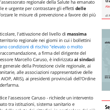
tr
l'assessorato regionale della Salute ha emanato
Al
 e urgente per contrastare gli effetti
delle
forzare le misure di prevenzione a favore dei più
di
colare, l'attivazione del livello di
massima
 territorio regionale nei giorni in cui i bollettini
no condizioni di rischio "elevato o molto
a raccomandazione, a firma del dirigente del
essore Marcello Caruso, è indirizzata
ai sindaci
te generale della Protezione civile regionale, ai
anitarie, alle associazioni rappresentative delle
 AIOP, ARIS), ai presidenti provinciali dell'Ordine
ederfarma.
ice l'assessore Caruso - richiede un intervento
to tra istituzioni, sistema sanitario e
Se