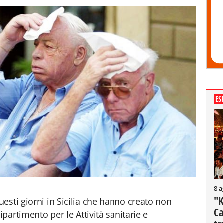
ES
8 a
"K
esti giorni in Sicilia che hanno creato non
Ca
ipartimento per le Attività sanitarie e