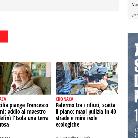
Var
di
ACA
CRONACA
cilia piange Francesco
Palermo tra i rifiuti, scatta
ni: addio al maestro
il piano: maxi pulizia in 40
efinì l'Isola una terra
strade e mini isole
rosa
ecologiche