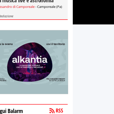
a musica live e astronomia
essandro di Camporeale
- Camporeale (Pa)
Redazione
gui Balarm