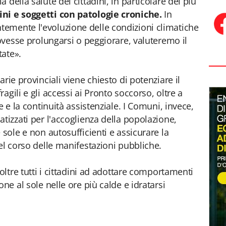
della salute dei cittadini, in particolare dei più
ni e soggetti con patologie croniche.
In
emente l'evoluzione delle condizioni climatiche
dovesse prolungarsi o peggiorare, valuteremo il
tate».
tarie provinciali viene chiesto di potenziare il
agili e gli accessi ai Pronto soccorso, oltre a
e e la continuità assistenziale. I Comuni, invece,
tizzati per l'accoglienza della popolazione,
 sole e non autosufficienti e assicurare la
el corso delle manifestazioni pubbliche.
oltre tutti i cittadini ad adottare comportamenti
ne al sole nelle ore più calde e idratarsi