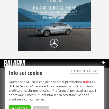
Continua senza accettare
Info sui cookie
©Copyright 2003-2026
Bmedia Srl
- P.IVA 07064240828
Questo sito fa uso di cookie tecnici e di profilazione (
info
). Fai
La riproduzione totale o parziale di tutti i contenuti, in qualunque
click su "Accetta" per dare il tuo consenso a tutti i cookie di
forma, su qualsiasi supporto è proibita.
profilazione, altrimenti vai su "Preferenze" per scegliere quali
Balarm.it è una testata giornalistica registrata. Autorizzazione del
approvare. Clicca su "Continua senza accettare" per non
Tribunale di Palermo n° 32 del 21/10/2003
prestare alcun consenso.
Direttore responsabile:
Fabio Ricotta
Privacy e Cookie Policy