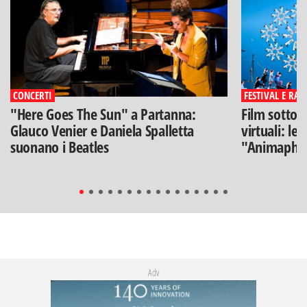
CONCERTI
FESTIVAL E RAS
"Here Goes The Sun" a Partanna:
Film sotto l
Glauco Venier e Daniela Spalletta
virtuali: le
suonano i Beatles
"Animaphix
Adv