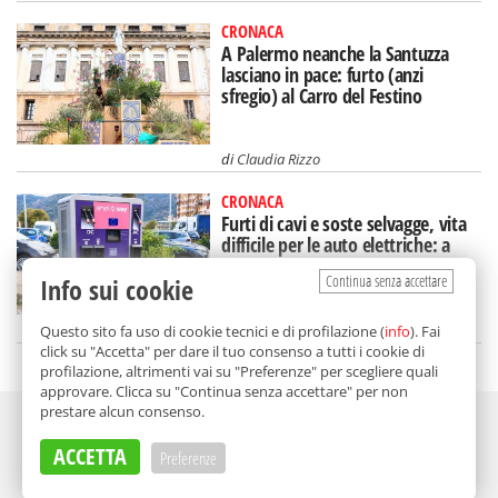
CRONACA
A Palermo neanche la Santuzza
lasciano in pace: furto (anzi
sfregio) al Carro del Festino
di
Claudia Rizzo
CRONACA
Furti di cavi e soste selvagge, vita
difficile per le auto elettriche: a
Palermo si corre ai ripari
Continua senza accettare
Info sui cookie
di
Gabriella Di Carlo
Questo sito fa uso di cookie tecnici e di profilazione (
info
). Fai
click su "Accetta" per dare il tuo consenso a tutti i cookie di
profilazione, altrimenti vai su "Preferenze" per scegliere quali
approvare. Clicca su "Continua senza accettare" per non
prestare alcun consenso.
Adv
ACCETTA
Preferenze