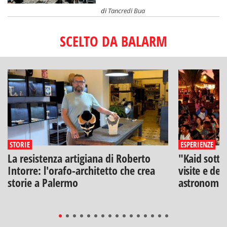
di
Tancredi Bua
SCELTO DA BALARM
STORIE
ESPERIENZE
La resistenza artigiana di Roberto
"Kaid sotto
Intorre: l'orafo-architetto che crea
visite e deg
storie a Palermo
astronomia