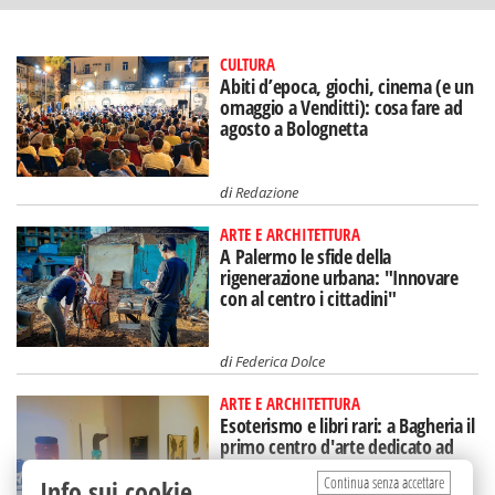
CULTURA
Abiti d’epoca, giochi, cinema (e un
omaggio a Venditti): cosa fare ad
agosto a Bolognetta
di
Redazione
ARTE E ARCHITETTURA
A Palermo le sfide della
rigenerazione urbana: "Innovare
con al centro i cittadini"
di
Federica Dolce
ARTE E ARCHITETTURA
Esoterismo e libri rari: a Bagheria il
primo centro d'arte dedicato ad
Aleister Crowley
Continua senza accettare
Info sui cookie