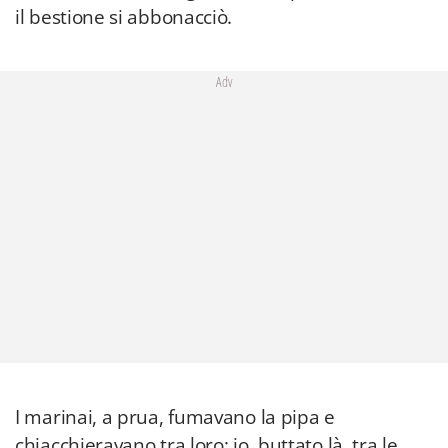
il bestione si abbonacciò.
Adv
I marinai, a prua, fumavano la pipa e
chiacchieravano tra loro; io, buttato là, tra le