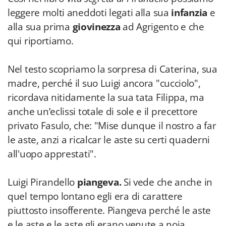
leggere molti aneddoti legati alla sua
infanzia
e
alla sua prima
giovinezza
ad Agrigento e che
qui riportiamo.
Nel testo scopriamo la sorpresa di Caterina, sua
madre, perché il suo Luigi ancora "cucciolo",
ricordava nitidamente la sua tata Filippa, ma
anche un’eclissi totale di sole e il precettore
privato Fasulo, che: "Mise dunque il nostro a far
le aste, anzi a ricalcar le aste su certi quaderni
all'uopo apprestati".
Luigi Pirandello
piangeva.
Si vede che anche in
quel tempo lontano egli era di carattere
piuttosto insofferente. Piangeva perché le aste
e le aste e le aste gli erano venute a noia.