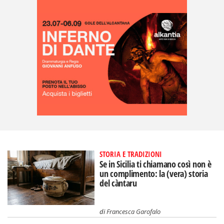
STORIA E TRADIZIONI
Se in Sicilia ti chiamano così non è
un complimento: la (vera) storia
del càntaru
di
Francesca Garofalo