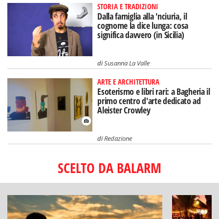
STORIA E TRADIZIONI
Dalla famiglia alla 'nciuria, il
cognome la dice lunga: cosa
significa davvero (in Sicilia)
di
Susanna La Valle
ARTE E ARCHITETTURA
Esoterismo e libri rari: a Bagheria il
primo centro d'arte dedicato ad
Aleister Crowley
di
Redazione
SCELTO DA BALARM