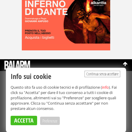
Continua senza accettare
Info sui cookie
©Copyright 2003-2026
Bmedia Srl
- P.IVA 07064240828
Questo sito fa uso di cookie tecnici e di profilazione (
info
). Fai
La riproduzione totale o parziale di tutti i contenuti, in qualunque
click su "Accetta" per dare il tuo consenso a tutti i cookie di
forma, su qualsiasi supporto è proibita.
profilazione, altrimenti vai su "Preferenze" per scegliere quali
Balarm.it è una testata giornalistica registrata. Autorizzazione del
approvare. Clicca su "Continua senza accettare" per non
Tribunale di Palermo n° 32 del 21/10/2003
prestare alcun consenso.
Direttore responsabile:
Fabio Ricotta
Privacy e Cookie Policy
ACCETTA
Preferenze