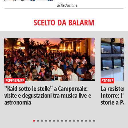
di
Redazione
SCELTO DA BALARM
ESPERIENZE
STORIE
"Kaid sotto le stelle" a Camporeale:
La resisten
visite e degustazioni tra musica live e
Intorre: l'
astronomia
storie a Pa