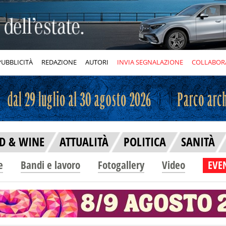
PUBBLICITÀ
REDAZIONE
AUTORI
INVIA SEGNALAZIONE
COLLABOR
D & WINE
ATTUALITÀ
POLITICA
SANITÀ
e
Bandi e lavoro
Fotogallery
Video
EVEN