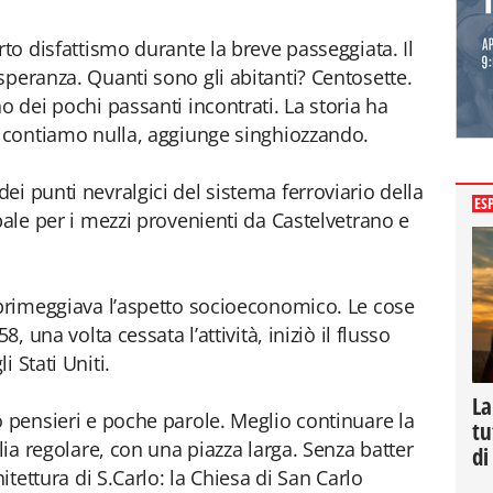
rto disfattismo durante la breve passeggiata. Il
speranza. Quanti sono gli abitanti? Centosette.
o dei pochi passanti incontrati. La storia ha
n contiamo nulla, aggiunge singhiozzando.
i punti nevralgici del sistema ferroviario della
ES
pale per i mezzi provenienti da Castelvetrano e
 primeggiava l’aspetto socioeconomico. Le cose
8, una volta cessata l’attività, iniziò il flusso
 Stati Uniti.
La
o pensieri e poche parole. Meglio continuare la
tu
lia regolare, con una piazza larga. Senza batter
di
hitettura di S.Carlo: la Chiesa di San Carlo