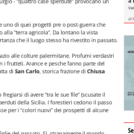
a 
Burgio - “quattro case sperdute” provocano un
Var
di
 uno di quei progetti pre o post-guerra che
 alla “terra agricola”. Da lontano la vista
nza che il luogo stesso ha rivestito in passato.
azio alle colture palermitane. Profumi verdastri
 i frutteti. Arance e pesche fanno parte del
tta di
San Carlo
, storica frazione di
Chiusa
regiarsi di avere “tra le sue file” (scusate il
erduti della Sicilia. I forestieri cedono il passo
se per i “colori nuovi” dei prospetti di alcune
Se
 figlie del passato. Sì, stranamente il mondo