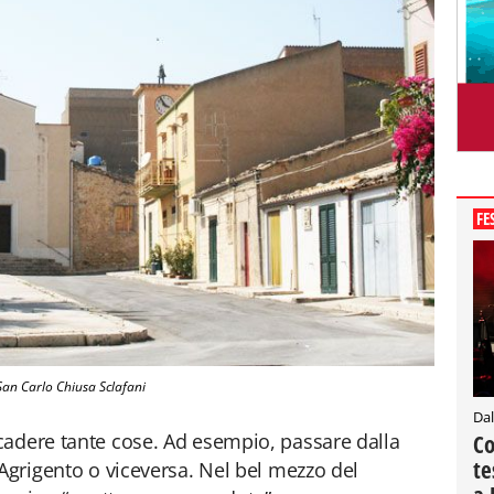
FE
San Carlo Chiusa Sclafani
Dal
cadere tante cose. Ad esempio, passare dalla
Co
te
 Agrigento o viceversa. Nel bel mezzo del