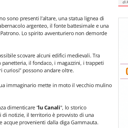
di
rno sono presenti l’altare, una statua lignea di
 tabernacolo argenteo, il fonte battesimale e una
o Patrono. Lo spirito avventuriero non demorde
ossibile scovare alcuni edifici medievali. Tra
la panetteria, il fondaco, i magazzini, i trappeti
eri curiosi” possono andare oltre.
cqua immaginario mette in moto il vecchio mulino
nza dimenticare “
lu Canali
", lo storico
 di notizie, il territorio è provvisto di una
e le acque provenienti dalla diga Gammauta.