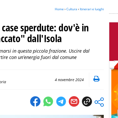
Home
›
Cultura
›
Itinerari e luoghi
case sperdute: dov'è in
accato" dall'Isola
rmarsi in questa piccola frazione. Uscire dal
rtire con un’energia fuori dal comune
4 novembre 2024
oria