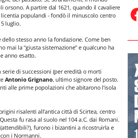
li orsono. A partire dal 1621, quando il cavaliere
a licentia populandi - fondò il minuscolo centro
15 luglio.
bre dello stesso anno la fondazione. Come ben
no mai la “giusta sistemazione” e qualcuno ha
me anno esatto.
 serie di successioni (per eredità o morti
te
Antonio Grignano
, ultimo signore del posto.
enti alle prime popolazioni che abitarono l’isola
gini risalenti all’antica città di Scirtea, centro
 Questa fu rasa al suolo nel 104 a.C. dai Romani.
tendibili?), furono i bizantini a ricostruirla e
 con i Normanni.