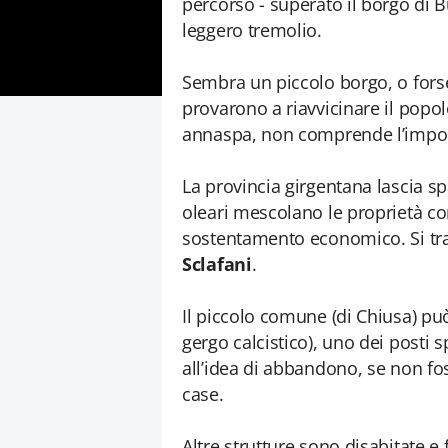
percorso - superato il borgo di 
leggero tremolio.
Sembra un piccolo borgo, o forse
provarono a riavvicinare il popolo
annaspa, non comprende l’importa
La provincia girgentana lascia sp
oleari mescolano le proprietà con
sostentamento economico. Si tra
Sclafani
.
Il piccolo comune (di Chiusa) può f
gergo calcistico), uno dei posti sp
all’idea di abbandono, se non fos
case.
Altre strutture sono disabitate e