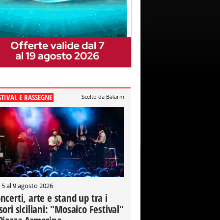
STIVAL E RASSEGNE
Scelto da Balarm
 5 al 9 agosto 2026
ncerti, arte e stand up tra i
sori siciliani: "Mosaico Festival"