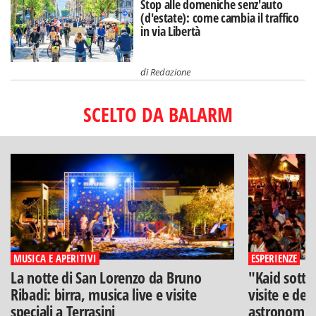
Stop alle domeniche senz'auto
(d'estate): come cambia il traffico
in via Libertà
di
Redazione
SCELTO DA BALARM
MUSICA E APERITIVI
ESPERIENZE
La notte di San Lorenzo da Bruno
"Kaid sotto
Ribadi: birra, musica live e visite
visite e deg
speciali a Terrasini
astronomia