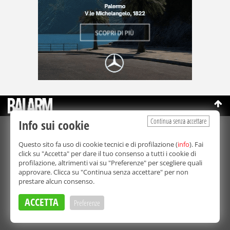
Continua senza accettare
Info sui cookie
©Copyright 2003-2026
Bmedia Srl
- P.IVA 07064240828
Questo sito fa uso di cookie tecnici e di profilazione (
info
). Fai
La riproduzione totale o parziale di tutti i contenuti, in qualunque
click su "Accetta" per dare il tuo consenso a tutti i cookie di
forma, su qualsiasi supporto è proibita.
profilazione, altrimenti vai su "Preferenze" per scegliere quali
Balarm.it è una testata giornalistica registrata. Autorizzazione del
approvare. Clicca su "Continua senza accettare" per non
Tribunale di Palermo n° 32 del 21/10/2003
prestare alcun consenso.
Direttore responsabile:
Fabio Ricotta
Privacy e Cookie Policy
ACCETTA
Preferenze