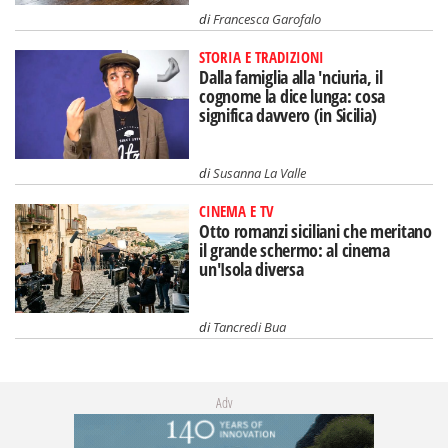
di
Francesca Garofalo
STORIA E TRADIZIONI
Dalla famiglia alla 'nciuria, il
cognome la dice lunga: cosa
significa davvero (in Sicilia)
di
Susanna La Valle
CINEMA E TV
Otto romanzi siciliani che meritano
il grande schermo: al cinema
un'Isola diversa
di
Tancredi Bua
Adv