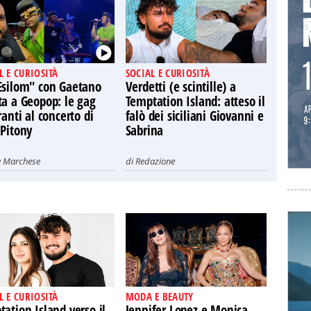
L E CURIOSITÀ
SOCIAL E CURIOSITÀ
Esilom" con Gaetano
Verdetti (e scintille) a
ta a Geopop: le gag
Temptation Island: atteso il
ranti al concerto di
falò dei siciliani Giovanni e
 Pitony
Sabrina
e Marchese
di
Redazione
L E CURIOSITÀ
MODA E BEAUTY
ation Island verso il
Jennifer Lopez e Monica