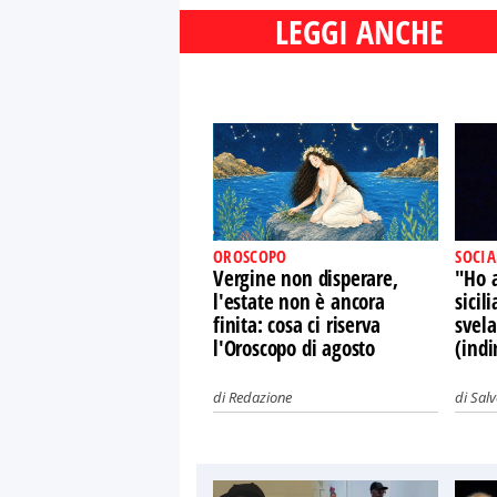
LEGGI ANCHE
OROSCOPO
SOCIA
Vergine non disperare,
"Ho 
l'estate non è ancora
sicil
finita: cosa ci riserva
svel
l'Oroscopo di agosto
(indi
di
Redazione
di
Sal