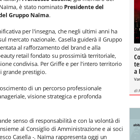
 Naïma, è stato nominato
Presidente del
 del Gruppo Naïma
.
ficativa per l'insegna, che negli ultimi anni ha
sul mercato nazionale. Casella guiderà il Gruppo
entata al rafforzamento del brand e alla
Dal
eauty retail fondato su prossimità territoriale,
Co
te
ne condivisa. Per Griffe e per l'intero territorio
a 
 di grande prestigio.
Var
noscimento di un percorso professionale
di
nageriale, visione strategica e profonda
nde senso di responsabilità e con la volontà di
insieme al Consiglio di Amministrazione e ai soci
cesco Casella -. Naïma rappresenta oggi un