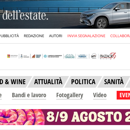
PUBBLICITÀ
REDAZIONE
AUTORI
INVIA SEGNALAZIONE
COLLABOR
D & WINE
ATTUALITÀ
POLITICA
SANITÀ
e
Bandi e lavoro
Fotogallery
Video
EVEN