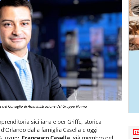
te del Consiglio di Amministrazione del Gruppo Naïma
renditoria siciliana e per Griffe, storica
d’Orlando dalla famiglia Casella e oggi
FE
& luxury.
Francesco Casella
, già membro del