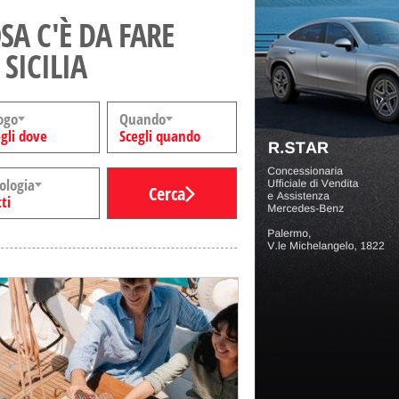
SA C'È DA FARE
 SICILIA
ogo
Quando
gli dove
Scegli quando
ologia
Cerca
ti