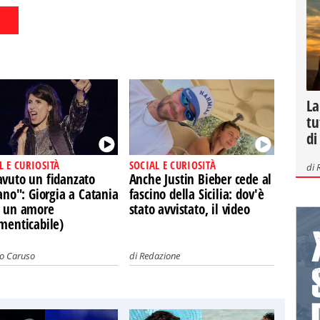
La
tu
di
L E CURIOSITÀ
SOCIAL E CURIOSITÀ
di
avuto un fidanzato
Anche Justin Bieber cede al
iano": Giorgia a Catania
fascino della Sicilia: dov'è
a un amore
stato avvistato, il video
menticabile)
vo Caruso
di
Redazione