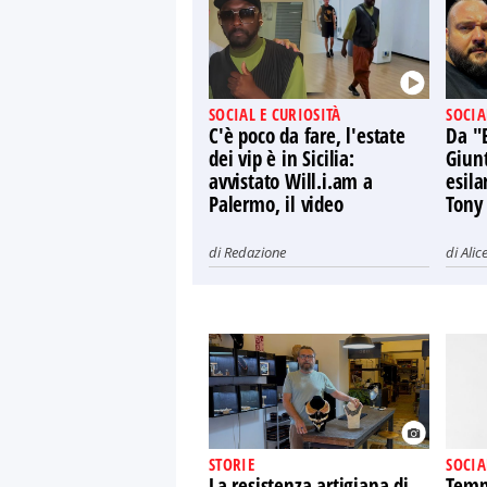
SOCIAL E CURIOSITÀ
SOCIA
C'è poco da fare, l'estate
Da "
dei vip è in Sicilia:
Giun
avvistato Will.i.am a
esila
Palermo, il video
Tony
di
Redazione
di
Alic
STORIE
SOCIA
La resistenza artigiana di
Tempt