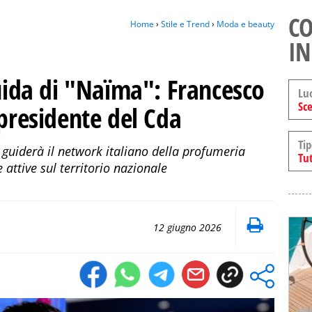
CO
Home
›
Stile e Trend
›
Moda e beauty
IN
guida di "Naïma": Francesco
Lu
Sce
 presidente del Cda
Tip
 guiderà il network italiano della profumeria
Tut
 attive sul territorio nazionale
12 giugno 2026