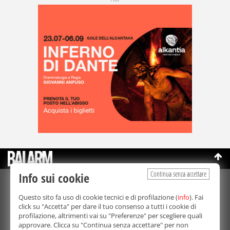
Continua senza accettare
Info sui cookie
©Copyright 2003-2026
Bmedia Srl
- P.IVA 07064240828
Questo sito fa uso di cookie tecnici e di profilazione (
info
). Fai
La riproduzione totale o parziale di tutti i contenuti, in qualunque
click su "Accetta" per dare il tuo consenso a tutti i cookie di
forma, su qualsiasi supporto è proibita.
profilazione, altrimenti vai su "Preferenze" per scegliere quali
Balarm.it è una testata giornalistica registrata. Autorizzazione del
approvare. Clicca su "Continua senza accettare" per non
Tribunale di Palermo n° 32 del 21/10/2003