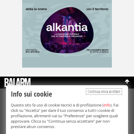
Continua senza accettare
Info sui cookie
©Copyright 2003-2026
Bmedia Srl
- P.IVA 07064240828
Questo sito fa uso di cookie tecnici e di profilazione (
info
). Fai
La riproduzione totale o parziale di tutti i contenuti, in qualunque
click su "Accetta" per dare il tuo consenso a tutti i cookie di
forma, su qualsiasi supporto è proibita.
profilazione, altrimenti vai su "Preferenze" per scegliere quali
Balarm.it è una testata giornalistica registrata. Autorizzazione del
approvare. Clicca su "Continua senza accettare" per non
Tribunale di Palermo n° 32 del 21/10/2003
prestare alcun consenso.
Direttore responsabile:
Fabio Ricotta
Privacy e Cookie Policy