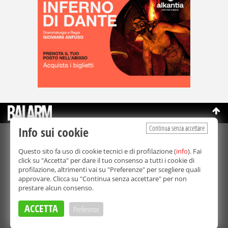
Continua senza accettare
Info sui cookie
©Copyright 2003-2026
Bmedia Srl
- P.IVA 07064240828
Questo sito fa uso di cookie tecnici e di profilazione (
info
). Fai
La riproduzione totale o parziale di tutti i contenuti, in qualunque
click su "Accetta" per dare il tuo consenso a tutti i cookie di
forma, su qualsiasi supporto è proibita.
profilazione, altrimenti vai su "Preferenze" per scegliere quali
Balarm.it è una testata giornalistica registrata. Autorizzazione del
approvare. Clicca su "Continua senza accettare" per non
Tribunale di Palermo n° 32 del 21/10/2003
prestare alcun consenso.
Direttore responsabile:
Fabio Ricotta
Privacy e Cookie Policy
ACCETTA
Preferenze