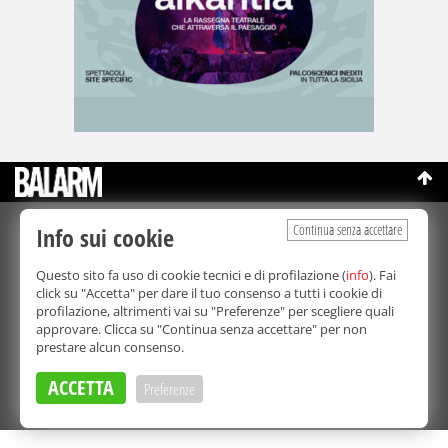
Continua senza accettare
Info sui cookie
©Copyright 2003-2026
Bmedia Srl
- P.IVA 07064240828
La riproduzione totale o parziale di tutti i contenuti, in qualunque
Questo sito fa uso di cookie tecnici e di profilazione (
info
). Fai
forma, su qualsiasi supporto è proibita.
click su "Accetta" per dare il tuo consenso a tutti i cookie di
Balarm.it è una testata giornalistica registrata. Autorizzazione del
profilazione, altrimenti vai su "Preferenze" per scegliere quali
Tribunale di Palermo n° 32 del 21/10/2003
approvare. Clicca su "Continua senza accettare" per non
Direttore responsabile:
Fabio Ricotta
prestare alcun consenso.
Privacy e Cookie Policy
ACCETTA
Preferenze