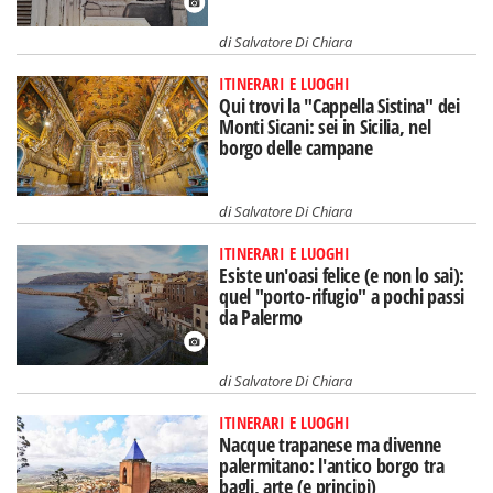
di
Salvatore Di Chiara
ITINERARI E LUOGHI
Qui trovi la "Cappella Sistina" dei
Monti Sicani: sei in Sicilia, nel
borgo delle campane
di
Salvatore Di Chiara
ITINERARI E LUOGHI
Esiste un'oasi felice (e non lo sai):
quel "porto-rifugio" a pochi passi
da Palermo
di
Salvatore Di Chiara
ITINERARI E LUOGHI
Nacque trapanese ma divenne
palermitano: l'antico borgo tra
bagli, arte (e principi)