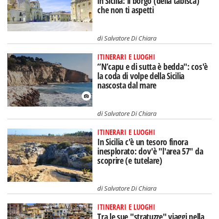
in Sicilia: il borgo (della tabisca)
che non ti aspetti
di
Salvatore Di Chiara
ITINERARI E LUOGHI
“N’capu e di sutta è bedda": cos'è
la coda di volpe della Sicilia
nascosta dal mare
di
Salvatore Di Chiara
ITINERARI E LUOGHI
In Sicilia c'è un tesoro finora
inesplorato: dov'è "l'area 57" da
scoprire (e tutelare)
di
Salvatore Di Chiara
ITINERARI E LUOGHI
Tra le sue "stratuzze" viaggi nella