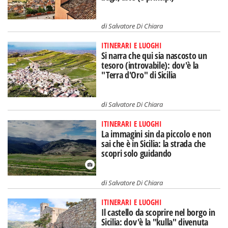
di
Salvatore Di Chiara
ITINERARI E LUOGHI
Si narra che qui sia nascosto un
tesoro (introvabile): dov'è la
"Terra d'Oro" di Sicilia
di
Salvatore Di Chiara
ITINERARI E LUOGHI
La immagini sin da piccolo e non
sai che è in Sicilia: la strada che
scopri solo guidando
di
Salvatore Di Chiara
ITINERARI E LUOGHI
Il castello da scoprire nel borgo in
Sicilia: dov'è la "kulla" divenuta