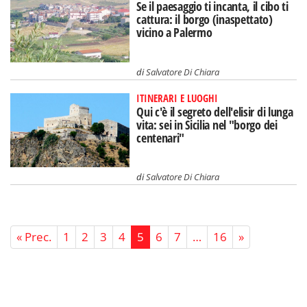
Se il paesaggio ti incanta, il cibo ti
cattura: il borgo (inaspettato)
vicino a Palermo
di
Salvatore Di Chiara
ITINERARI E LUOGHI
Qui c'è il segreto dell'elisir di lunga
vita: sei in Sicilia nel "borgo dei
centenari"
di
Salvatore Di Chiara
« Prec.
1
2
3
4
5
6
7
…
16
»