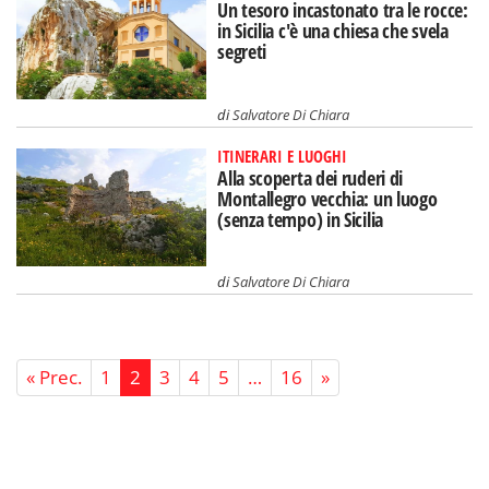
Un tesoro incastonato tra le rocce:
in Sicilia c'è una chiesa che svela
segreti
di
Salvatore Di Chiara
ITINERARI E LUOGHI
Alla scoperta dei ruderi di
Montallegro vecchia: un luogo
(senza tempo) in Sicilia
di
Salvatore Di Chiara
« Prec.
1
2
3
4
5
…
16
»