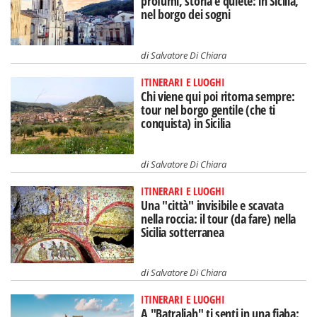
profumi, storia e quiete: in Sicilia,
nel borgo dei sogni
di
Salvatore Di Chiara
ITINERARI E LUOGHI
Chi viene qui poi ritorna sempre:
tour nel borgo gentile (che ti
conquista) in Sicilia
di
Salvatore Di Chiara
ITINERARI E LUOGHI
Una "città" invisibile e scavata
nella roccia: il tour (da fare) nella
Sicilia sotterranea
di
Salvatore Di Chiara
ITINERARI E LUOGHI
A "Batraliah" ti senti in una fiaba: