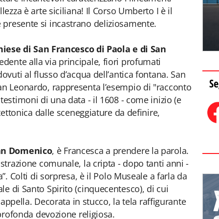
lezza è arte siciliana! Il Corso Umberto I è il
 presente si incastrano deliziosamente.
hiese di San Francesco di Paola e di San
edente alla via principale, fiori profumati
dovuti al flusso d’acqua dell’antica fontana. San
Se
San Leonardo, rappresenta l’esempio di "racconto
testimoni di una data - il 1608 - come inizio (e
itettonica dalle sceneggiature da definire,
San Domenico
, è Francesca a prendere la parola.
istrazione comunale, la cripta - dopo tanti anni -
a”. Colti di sorpresa, è il Polo Museale a farla da
e di Santo Spirito (cinquecentesco), di cui
 cappella. Decorata in stucco, la tela raffigurante
a profonda devozione religiosa.