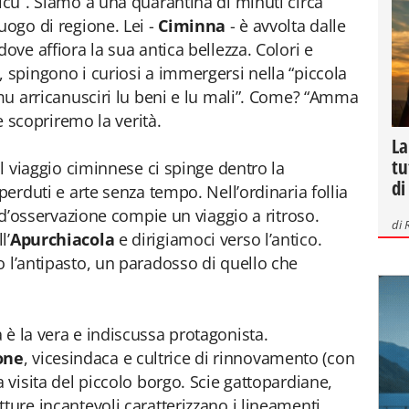
icu”. Siamo a una quarantina di minuti circa
uogo di regione. Lei -
Ciminna
- è avvolta dalle
ove affiora la sua antica bellezza. Colori e
, spingono i curiosi a immergersi nella “piccola
emu arricanusciri lu beni e lu mali”. Come? “Amma
 e scopriremo la verità.
La
tu
il viaggio ciminnese ci spinge dentro la
di
perduti e arte senza tempo. Nell’ordinaria follia
o d’osservazione compie un viaggio a ritroso.
di
l’
Apurchiacola
e dirigiamoci verso l’antico.
o l’antipasto, un paradosso di quello che
 è la vera e indiscussa protagonista.
one
, vicesindaca e cultrice di rinnovamento (con
a visita del piccolo borgo. Scie gattopardiane,
ture incantevoli caratterizzano i lineamenti