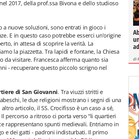
nel 2017, della prof.ssa Bivona e dello studioso
 a nuove soluzioni, sono entrati in gioco i
Ab
enze. E in questo caso potrebbe esserci un’origine
un
to, in attesa di scoprire la verità. La
ad
mo la piazzetta. Tra lapidi e fontane, la Chiesa
io da visitare. Francesca afferma quanto sia
di
’anni - recuperare questo piccolo scrigno nel
tiere di San Giovanni
. Tra viuzzi stritti e
rabeschi, le due religioni mostrano i segni di una
altro articolo, il SS. Crocifisso è un caso a sé,
l percorso a ritroso ci porta verso "li quartieri
ice rappresentano spunti medievali. Entriamo in
o e dei gatti - padroni indisturbati. Il primo