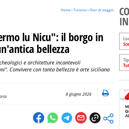
CO
Home
›
Turismo
›
Diari di viaggio
IN
ermo lu Nicu": il borgo in
Lu
Sce
un'antica bellezza
Tip
heologici e architetture incantevoli
Tut
ni”. Convivere con tanta bellezza è arte siciliana
8 giugno 2026
oria