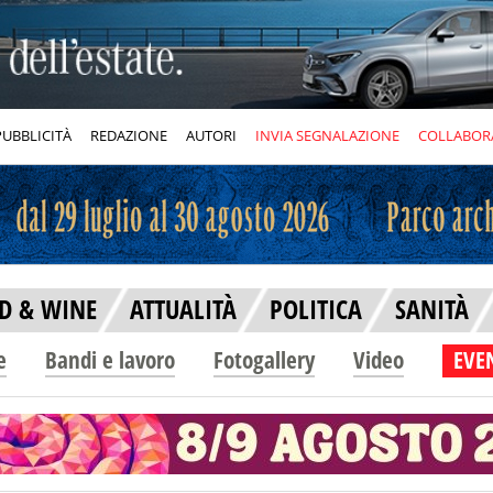
PUBBLICITÀ
REDAZIONE
AUTORI
INVIA SEGNALAZIONE
COLLABOR
D & WINE
ATTUALITÀ
POLITICA
SANITÀ
e
Bandi e lavoro
Fotogallery
Video
EVEN