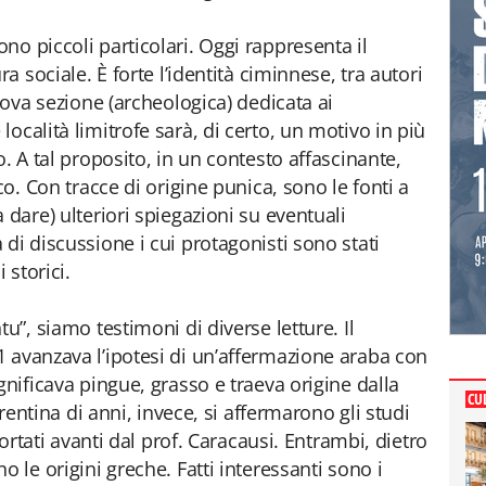
o piccoli particolari. Oggi rappresenta il
ra sociale. È forte l’identità ciminnese, tra autori
nuova sezione (archeologica) dedicata ai
ocalità limitrofe sarà, di certo, un motivo in più
o. A tal proposito, in un contesto affascinante,
co. Con tracce di origine punica, sono le fonti a
 dare) ulteriori spiegazioni su eventuali
di discussione i cui protagonisti sono stati
 storici.
u”, siamo testimoni di diverse letture. Il
 avanzava l’ipotesi di un’affermazione araba con
gnificava pingue, grasso e traeva origine dalla
CU
trentina di anni, invece, si affermarono gli studi
portati avanti dal prof. Caracausi. Entrambi, dietro
o le origini greche. Fatti interessanti sono i