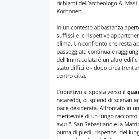
richiami dell’archeologo A. Masi 
Korhonen.
In un contesto abbastanza aperto
suffissi e le rispettive apparten
elima. Un confronto che resta aper
passeggiata continua e raggiungia
dell’Immacolata è un altro edific
stato difficile - dopo circa trent
centro città.
L’obiettivo si sposta verso il
quar
nicareddi, di splendidi scenari a
pace desiderata. Affrontato in un 
meritevole di un lungo racconto. I
avuti". San Sebastiano e la Matr
punta di piedi, rispettosi del luog