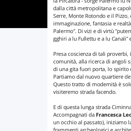
la Pircalora - sorge Palermo lu N
dalla città metropolitana e capol
Serre, Monte Rotondo e il Pizzo, d
immaginazione, fantasia e realtà
Palermo”. Di vizi e di virtù “put
gghiri a lu Fullettu e a lu Canali”
Presa coscienza di tali proverbi, 
comunità, alla ricerca di angoli s
di una gita fuori porta, lo spirit
Partiamo dal nuovo quartiere del
Questo tratto di modernità è sol
visiteremo strada facendo.
E di questa lunga strada Ciminna
Accompagnati da
Francesca Le
un occhio al passato), iniziamo l
frammenti archeologici e architet