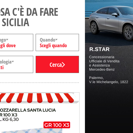
SA C'È DA FARE
 SICILIA
ogo
Quando
gli dove
Scegli quando
ologia
Cerca
ti