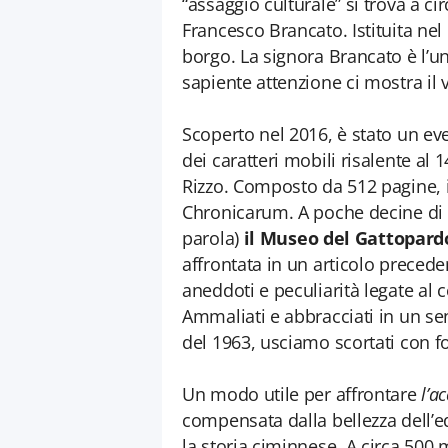
“assaggio culturale” si trova a cir
Francesco Brancato. Istituita nel 
borgo. La signora Brancato è l’
sapiente attenzione ci mostra il 
Scoperto nel 2016, è stato un ev
dei caratteri mobili risalente al
Rizzo. Composto da 512 pagine, 
Chronicarum. A poche decine di m
parola)
il Museo del Gattopard
affrontata in un articolo preceden
aneddoti e peculiarità legate al c
Ammaliati e abbracciati in un s
del 1963, usciamo scortati con f
Un modo utile per affrontare
l’a
compensata dalla bellezza dell’
la storia ciminnese. A circa 500 me