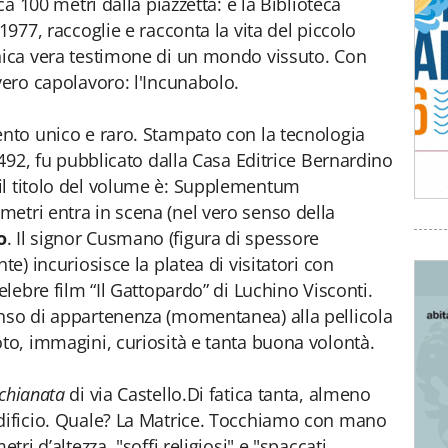
ca 100 metri dalla piazzetta: è la Biblioteca
1977, raccoglie e racconta la vita del piccolo
unica vera testimone di un mondo vissuto. Con
vero capolavoro: l'Incunabolo.
ento unico e raro. Stampato con la tecnologia
 1492, fu pubblicato dalla Casa Editrice Bernardino
il titolo del volume è: Supplementum
etri entra in scena (nel vero senso della
o
. Il signor Cusmano (figura di spessore
te) incuriosisce la platea di visitatori con
elebre film “Il Gattopardo” di Luchino Visconti.
enso di appartenenza (momentanea) alla pellicola
oto, immagini, curiosità e tanta buona volontà.
cchianata
di via Castello.Di fatica tanta, almeno
edificio. Quale? La Matrice. Tocchiamo con mano
tri d’altezza, "soffi religiosi" e "spaccati