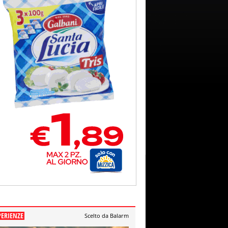
PERIENZE
Scelto da Balarm