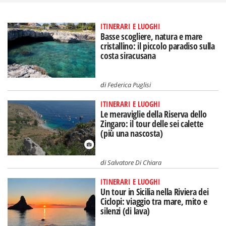
ITINERARI E LUOGHI
Basse scogliere, natura e mare
cristallino: il piccolo paradiso sulla
costa siracusana
di
Federica Puglisi
ITINERARI E LUOGHI
Le meraviglie della Riserva dello
Zingaro: il tour delle sei calette
(più una nascosta)
di
Salvatore Di Chiara
ITINERARI E LUOGHI
Un tour in Sicilia nella Riviera dei
Ciclopi: viaggio tra mare, mito e
silenzi (di lava)