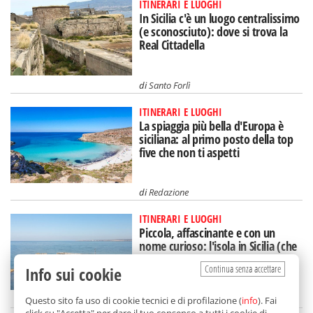
ITINERARI E LUOGHI
In Sicilia c'è un luogo centralissimo
(e sconosciuto): dove si trova la
Real Cittadella
di
Santo Forlì
ITINERARI E LUOGHI
La spiaggia più bella d'Europa è
siciliana: al primo posto della top
five che non ti aspetti
di
Redazione
ITINERARI E LUOGHI
Piccola, affascinante e con un
nome curioso: l'isola in Sicilia (che
rischia di scomparire)
Continua senza accettare
Info sui cookie
di
Federica Puglisi
Questo sito fa uso di cookie tecnici e di profilazione (
info
). Fai